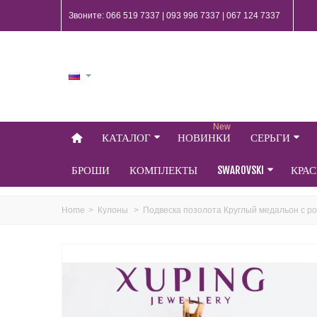
Звоните: 066 519 7337 | 093 996 7337 | 067 124 7337
New
КАТАЛОГ
НОВИНКИ
СЕРЬГИ
БРОШИ
КОМПЛЕКТЫ
SWAROVSKI
КРА
Home
>
Кулоны
>
Подвеска позолота Круглый медальон с р