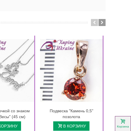
очкой со знаком
Подвеска "Камень 0,5"
Подвеска 
Весы" (45 см)
позолота
см 
(Меди
КОРЗИНУ
В КОРЗИНУ
Корзина