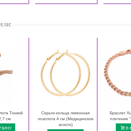
ЕЛИ:
лота Тонкий
Серьги-кольца лимонная
Браслет Xu
2,7 см
позолота 4 см (Медицинское
плетение "
золото)
РЗИНУ
В 