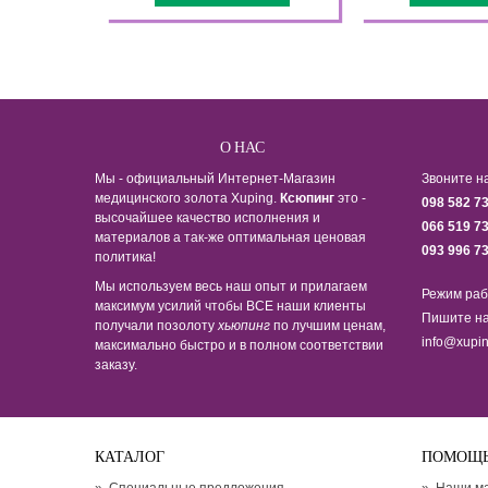
О НАС
Мы - официальный Интернет-Магазин
Звоните н
медицинского золота Xuping.
Ксюпинг
это -
098 582 7
высочайшее качество исполнения и
066 519 7
материалов а так-же оптимальная ценовая
093 996 7
политика!
Мы используем весь наш опыт и прилагаем
Режим раб
максимум усилий чтобы ВСЕ наши клиенты
Пишите на
получали позолоту
хьюпинг
по лучшим ценам,
info@xupin
максимально быстро и в полном соответствии
заказу.
КАТАЛОГ
ПОМОЩ
»
Специальные предложения
»
Наши м