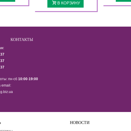
В КОРЗИНУ
КОНТАКТЫ
ам:
337
337
337
оты: пн-сб
10:00
-
19:00
 email:
g.biz.ua
Ь
НОВОСТИ
Подпишитесь на рассылку ново
агазины