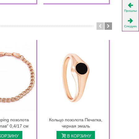
Прошлый
Следующ
ping позолота
Кольцо позолота Печатка,
Подвеска
лав" 0,4/17 см
черная эмаль
Б
КОРЗИНУ
В КОРЗИНУ