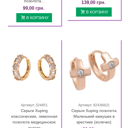
позолота...
139,00 грн.
99,00 грн.
В КОРЗИНУ
В КОРЗИНУ
Артикул: 324851
Артикул: 924368(2)
Серьги Xuping
Серьги Xuping позолота
классические, лимонная
Маленький камушек в
позолота медицинское
крестике (колечко)
золото