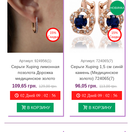
НОВИНКА
15%
15%
Скидка
Скидка
Артикул: 924956(1)
Артикул: 724065(7)
Серьги Xuping лимонная
Серьги Xuping 1,5 см синій
позолота Дорожка
камень (Медицинское
медицинское золото
золото) 724065(7)
109,65 грн.
96,05 грн.
129,00 грн.
113,00 грн.
02 Дней 09 : 02 : 55
02 Дней 09 : 02 : 55
В КОРЗИНУ
В КОРЗИНУ