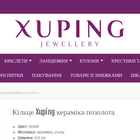
БРАСЛЕТИ
ЛАНЦЮЖКИ
КУЛОНИ
ХРЕСТИКИ 
ОНІ НИТКИ
ПАКУВАННЯ
ТОВАРИ ЗІ ЗНИЖКАМИ
ШК
ing кераміка позолота
Кільце Xuping кераміка позолота
Цвет:
білий
Матеріал:
кераміка, сталь
Ширина:
0,6 см