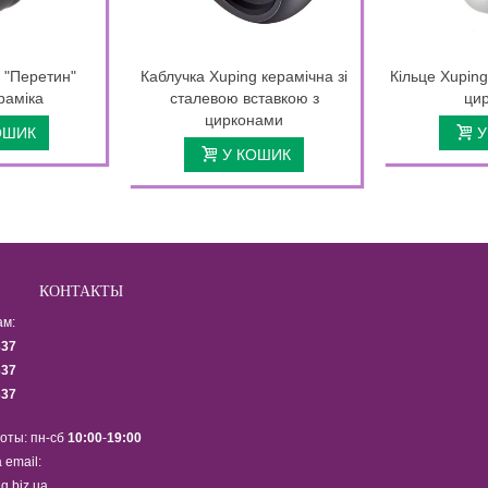
g "Перетин"
Каблучка Xuping керамічна зі
Кільце Xuping
раміка
сталевою вставкою з
ци
цирконами
ОШИК
У
У КОШИК
КОНТАКТЫ
ам:
337
337
337
оты: пн-сб
10:00
-
19:00
 email:
g.biz.ua