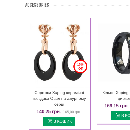
ACCESSORIES
15%
Off
Сережки Xuping керамічні
Кільце Xuping
Quick view
Quic
гвоздики Овал на ажурному
цирко
серці
169,15 грн.
140,25 грн.
165,00 грн.
В К
В КОШИК