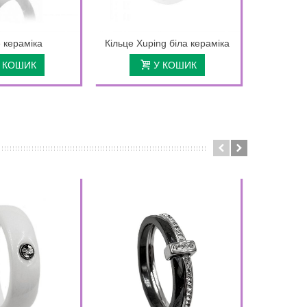
 кераміка
Кільце Xuping біла кераміка
Кільце Xu
 КОШИК
У КОШИК