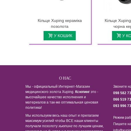
Кільце Xuping кераміка
Кільце Xupin
позолота
чорна ке
У КОШИК
У К
О НАС
Мы - официальный Интернет-Магазин
Звоните н
медицинского золота Xuping.
Ксюпинг
это -
098 582 7
высочайшее качество исполнения и
066 519 7
материалов а так-же оптимальная ценовая
093 996 7
политика!
Мы используем весь наш опыт и прилагаем
Режим раб
максимум усилий чтобы ВСЕ наши клиенты
Пишите на
получали позолоту
хьюпинг
по лучшим ценам,
info@xupin