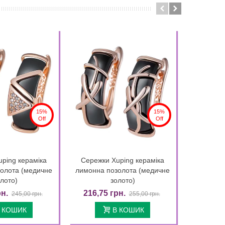
15%
15%
Off
Off
ping кераміка
Сережки Xuping кераміка
Кільце
Quick view
Quick view
олота (медичне
лимонна позолота (медичне
лото)
золото)
199,75
рн.
216,75 грн.
245,00 грн.
255,00 грн.
 КОШИК
В КОШИК