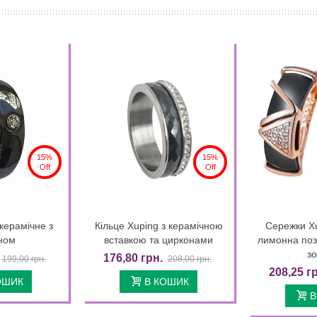
15%
15%
Off
Off
 керамічне з
Кільце Xuping з керамічною
Сережки Xu
k view
Quick view
ном
вставкою та цирконами
лимонна поз
зо
176,80 грн.
199,00 грн.
208,00 грн.
208,25 г
ОШИК
В КОШИК
В