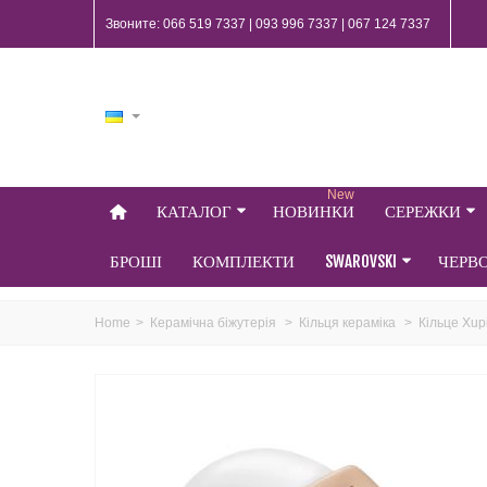
Звоните: 066 519 7337 | 093 996 7337 | 067 124 7337
New
КАТАЛОГ
НОВИНКИ
СЕРЕЖКИ
БРОШІ
КОМПЛЕКТИ
SWAROVSKI
ЧЕРВ
Home
>
Керамічна біжутерія
>
Кільця кераміка
>
Кільце Xup