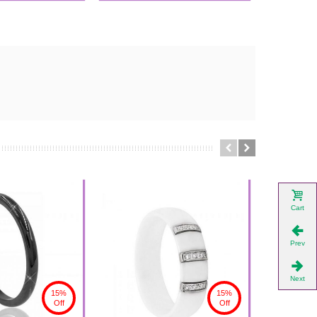
Cart
Prev
Next
15%
15%
Off
Off