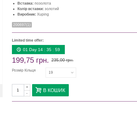
Вставка:
позолота
Колір вставки:
золотий
Виробник:
Xuping
200697(1)
Limited time offer:
01 Day 14 : 35 : 58
199,75 грн.
235,00 грн.
Розмір Кільця
19
+
В КОШИК
-