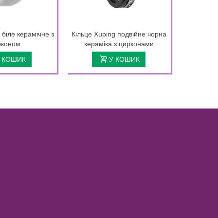
 біле керамічне з
Кільце Xuping подвійне чорна
Кільце X
рконом
кераміка з цирконами
стале
 КОШИК
У КОШИК