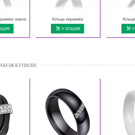
ераміка чорна
Кільце кераміка
Кільце
ОШИК
У КОШИК
У
 ТАКОЖ КУПИЛИ: