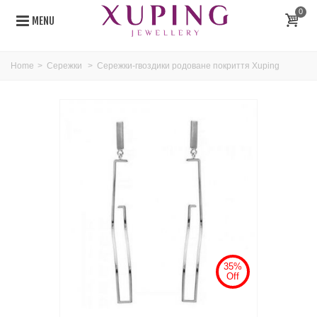
0
MENU
Home
>
Сережки
>
Сережки-гвоздики родоване покриття Xuping
35%
Off