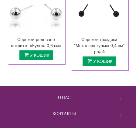
Сережки родоване
Сережки-гвоздики
покриття «Кулька 0,6 см»
"Металева кулька 0,4 см"
родій
У КОШИК
У КОШИК
О НАС
КОНТАКТЫ