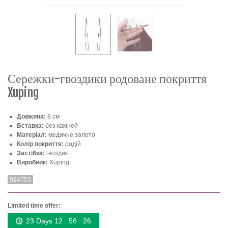
Сережки-гвоздики родоване покриття
Xuping
Довжина:
8 см
Вставка:
без камней
Матеріал:
медичне золото
Колір покриття:
родій
Застібка:
гвоздик
Виробник:
Xuping
924753
Limited time offer:
23 Days 12 : 56 : 26