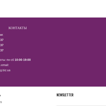
КОНТАКТЫ
ам:
337
337
337
оты: пн-сб
10:00
-
19:00
 email:
g.biz.ua
Ь
NEWSLETTER
Подпишитесь на рассылку ново
es