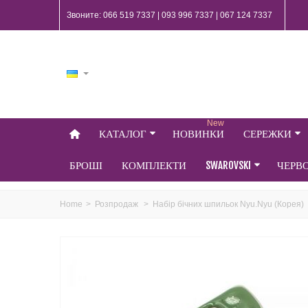
Звоните: 066 519 7337 | 093 996 7337 | 067 124 7337
New
КАТАЛОГ
НОВИНКИ
СЕРЕЖКИ
БРОШІ
КОМПЛЕКТИ
SWAROVSKI
ЧЕРВ
Home
>
Розпродаж
>
Набір бічних шпильок Nyu.Nyu (Корея)