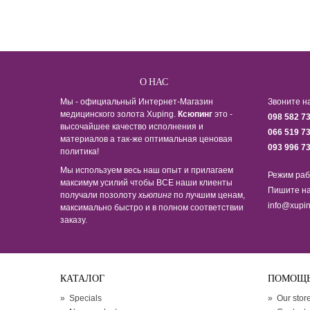
О НАС
Мы - официальный Интернет-Магазин
Звоните н
медицинского золота Xuping.
Ксюпинг
это -
098 582 7
высочайшее качество исполнения и
066 519 7
материалов а так-же оптимальная ценовая
093 996 7
политика!
Мы используем весь наш опыт и прилагаем
Режим раб
максимум усилий чтобы ВСЕ наши клиенты
Пишите на
получали позолоту
хьюпинг
по лучшим ценам,
info@xupin
максимально быстро и в полном соответствии
заказу.
КАТАЛОГ
ПОМОЩ
»
Specials
»
Our stor