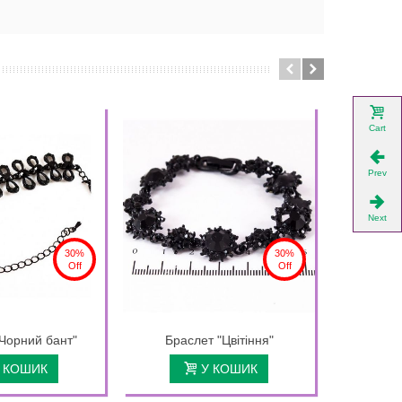
Cart
Prev
Next
30%
30%
Off
Off
Чорний бант"
Браслет "Цвітіння"
Брас
 КОШИК
У КОШИК