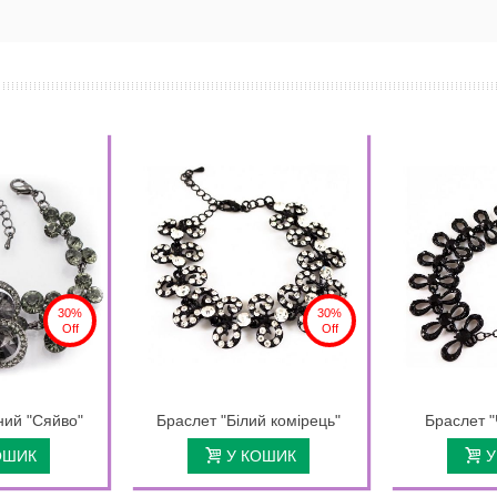
30%
30%
Off
Off
ний "Сяйво"
Браслет "Білий комірець"
Браслет "
ОШИК
У КОШИК
У