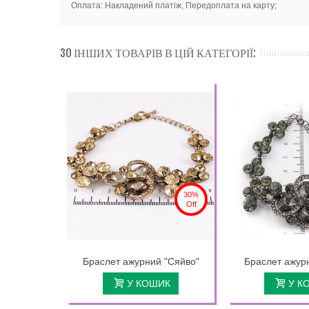
Оплата: Накладений платіж, Передоплата на карту;
30 ІНШИХ ТОВАРІВ В ЦІЙ КАТЕГОРІЇ:
30%
Off
Браслет ажурний "Сяйво"
Браслет ажур
У КОШИК
У К