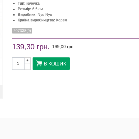
Тип:
качечка
Розмір:
6,5 см
Виробник:
Nyu.Nyu
Країна виробництва:
Корея
207338(9)
139,30 грн.
199,00 грн.
+
В КОШИК
-