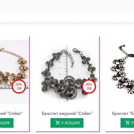
30%
30%
Off
Off
ний "Сяйво"
Браслет ажурний "Сяйво"
Браслет "Б
ОШИК
У КОШИК
У