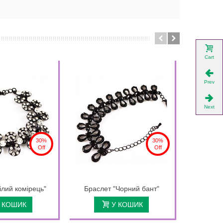
Cart
Prev
Next
30%
30%
Off
Off
ілий комірець"
Браслет "Чорний бант"
Брас
 КОШИК
У КОШИК