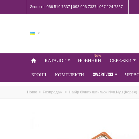
Звоните: 066 519 7337 | 093 996 7337 | 067 124 7337
New
КАТАЛОГ
НОВИНКИ
СЕРЕЖКИ
БРОШІ
КОМПЛЕКТИ
SWAROVSKI
ЧЕРВ
Home
>
Розпродаж
>
Набір бічних шпильок Nyu.Nyu (Корея)