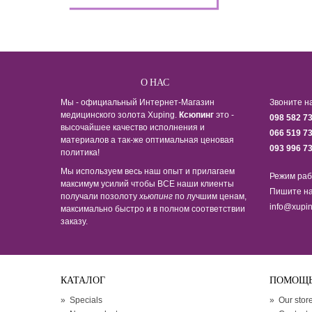
О НАС
Мы - официальный Интернет-Магазин
Звоните н
медицинского золота Xuping.
Ксюпинг
это -
098 582 7
высочайшее качество исполнения и
066 519 7
материалов а так-же оптимальная ценовая
093 996 7
политика!
Мы используем весь наш опыт и прилагаем
Режим раб
максимум усилий чтобы ВСЕ наши клиенты
Пишите на
получали позолоту
хьюпинг
по лучшим ценам,
info@xupin
максимально быстро и в полном соответствии
заказу.
КАТАЛОГ
ПОМОЩ
»
Specials
»
Our stor