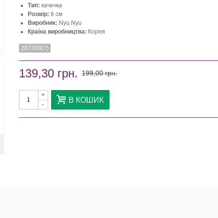
Тип:
качечка
Розмір:
6 см
Виробник:
Nyu.Nyu
Країна виробництва:
Корея
207338(7)
139,30 грн.
199,00 грн.
+
В КОШИК
-