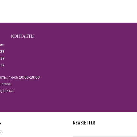
КОНТАКТЫ
ам:
337
337
337
оты: пн-сб
10:00
-
19:00
 email:
g.biz.ua
Ь
NEWSLETTER
Подпишитесь на рассылку ново
es