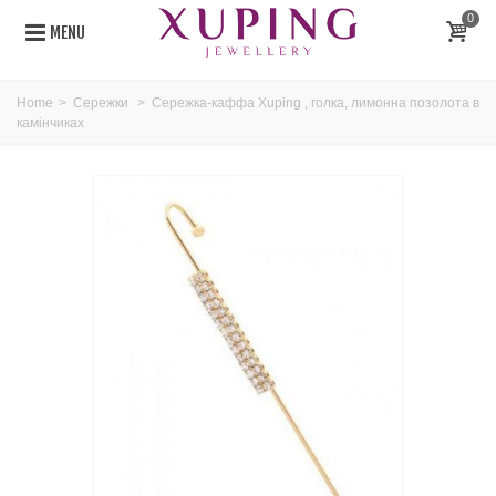
0
MENU
Home
>
Сережки
>
Сережка-каффа Xuping , голка, лимонна позолота в
камінчиках