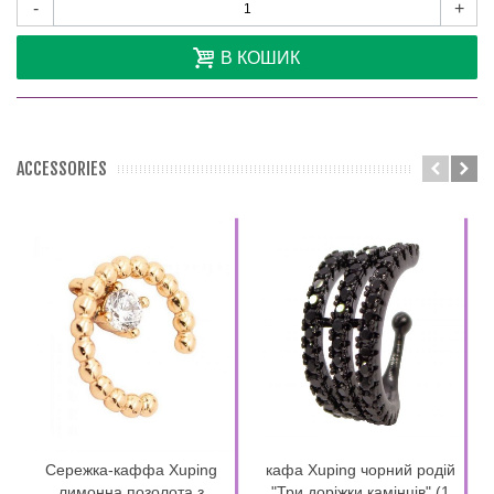
-
+
В КОШИК
ACCESSORIES
Сережка-каффа Xuping
кафа Xuping чорний родій
лимонна позолота з
"Три доріжки камінців" (1