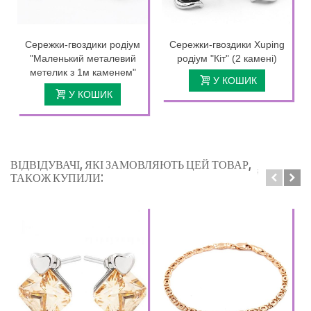
Сережки-гвоздики родіум
Сережки-гвоздики Xuping
"Маленький металевий
родіум "Кіт" (2 камені)
метелик з 1м каменем"
У КОШИК
У КОШИК
ВІДВІДУВАЧІ, ЯКІ ЗАМОВЛЯЮТЬ ЦЕЙ ТОВАР,
ТАКОЖ КУПИЛИ: