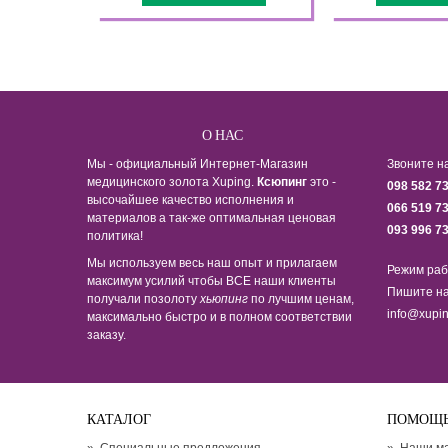
О НАС
Мы - официальный Интернет-Магазин
Звоните н
медицинского золота Xuping.
Ксюпинг
это -
098 582 7
высочайшее качество исполнения и
066 519 7
материалов а так-же оптимальная ценовая
093 996 7
политика!
Мы используем весь наш опыт и прилагаем
Режим раб
максимум усилий чтобы ВСЕ наши клиенты
Пишите на
получали позолоту
хьюпинг
по лучшим ценам,
info@xupin
максимально быстро и в полном соответствии
заказу.
КАТАЛОГ
ПОМОЩ
»
Специальные предложения
»
Наши м