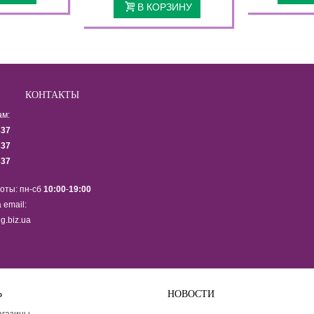
В КОРЗИНУ
КОНТАКТЫ
ам:
337
337
337
оты: пн-сб
10:00
-
19:00
 email:
g.biz.ua
Ь
НОВОСТИ
Подпишитесь на рассылку ново
агазины