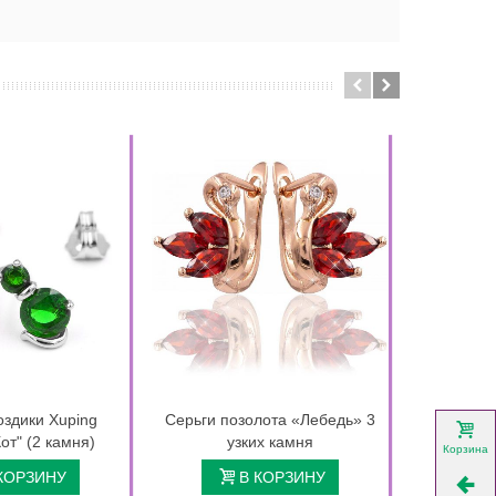
оздики Xuping
Серьги позолота «Лебедь» 3
Серьги п
от" (2 камня)
узких камня
у
Корзина
КОРЗИНУ
В КОРЗИНУ