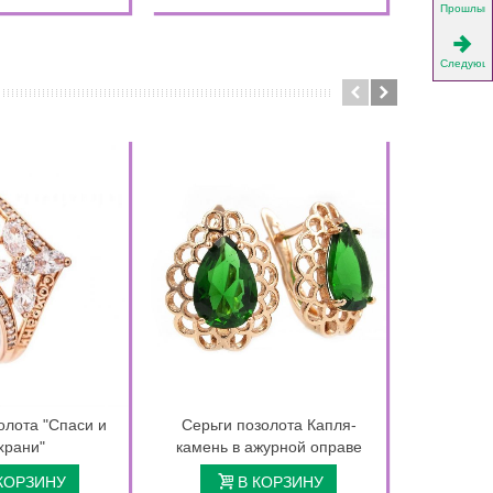
Прошлый
Следующ
олота "Спаси и
Серьги позолота Капля-
Серьги X
храни"
камень в ажурной оправе
«Лепест
КОРЗИНУ
В КОРЗИНУ