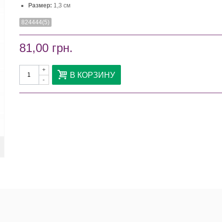
Размер:
1,3 см
824444(5)
81,00 грн.
+
В КОРЗИНУ
-