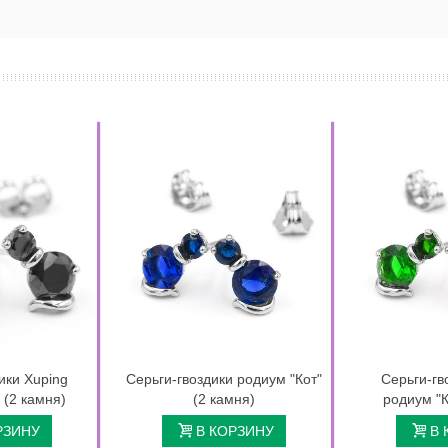
ики Xuping
Серьги-гвоздики родиум "Кот"
Серьги-гв
 (2 камня)
(2 камня)
родиум "К
РЗИНУ
В КОРЗИНУ
В 