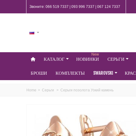
Звоните: 066 519 7337 | 093 996 7337 | 067 124 7337
New
КАТАЛОГ
НОВИНКИ
СЕРЬГИ
БРОШИ
КОМПЛЕКТЫ
SWAROVSKI
КРА
Home
>
Серьги
>
Серьги позолота Узкий камень