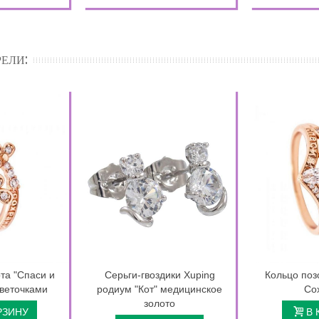
ЕЛИ:
та "Спаси и
Серьги-гвоздики Xuping
Кольцо поз
цветочками
родиум "Кот" медицинское
Со
золото
РЗИНУ
В 