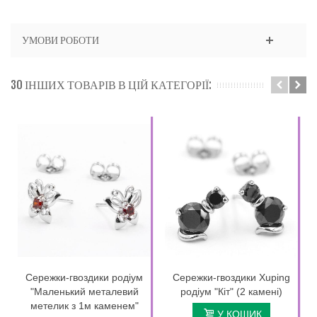
УМОВИ РОБОТИ
30 ІНШИХ ТОВАРІВ В ЦІЙ КАТЕГОРІЇ:
Сережки-гвоздики родіум
Сережки-гвоздики Xuping
"Маленький металевий
родіум "Кіт" (2 камені)
метелик з 1м каменем"
У КОШИК