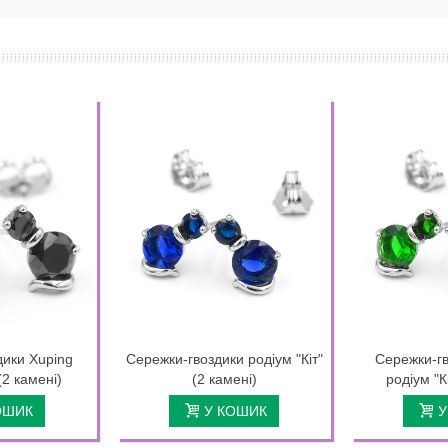
дики Xuping
Сережки-гвоздики родіум "Кіт"
Сережки-гв
(2 камені)
(2 камені)
родіум "К
ОШИК
У КОШИК
У