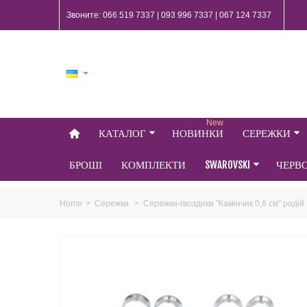
Звоните: 066 519 7337 | 093 996 7337 | 067 124 7337
New
КАТАЛОГ
НОВИНКИ
СЕРЕЖКИ
БРОШІ
КОМПЛЕКТИ
SWAROVSKI
ЧЕРВ
Home
>
Сережки
>
Сережки-гвоздики "Камінчик 0,6 см" родій