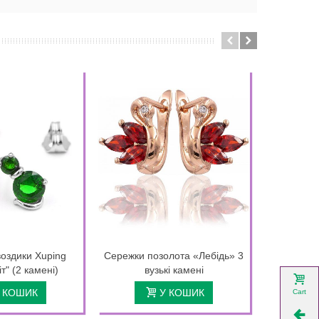
оздики Xuping
Сережки позолота «Лебідь» 3
Сережки п
іт" (2 камені)
вузькі камені
в
 КОШИК
У КОШИК
Cart