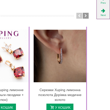
Prev
Next
uping лимонне
Сережки Xuping лимонна
Кулон 
ьги-гвоздики +
позолота Доріжка медичне
позолота
улон)
золото
 КОШИК
У КОШИК