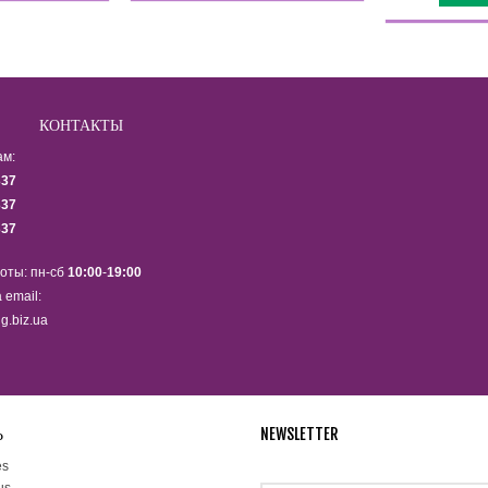
КОНТАКТЫ
ам:
337
337
337
оты: пн-сб
10:00
-
19:00
 email:
g.biz.ua
Ь
NEWSLETTER
Подпишитесь на рассылку ново
es
us