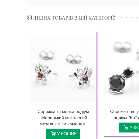
30 ІНШИХ ТОВАРІВ В ЦІЙ КАТЕГОРІЇ:
Сережки-гвоздики родіум
Сережки-гвоз
"Маленький металевий
родіум "Кіт" 
метелик з 1м каменем"
У К
У КОШИК