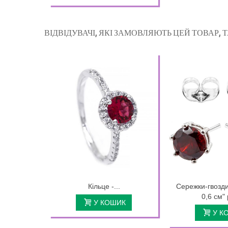
ВІДВІДУВАЧІ, ЯКІ ЗАМОВЛЯЮТЬ ЦЕЙ ТОВАР,
Кільце -...
Сережки-гвозди
0,6 см" 
У КОШИК
У К