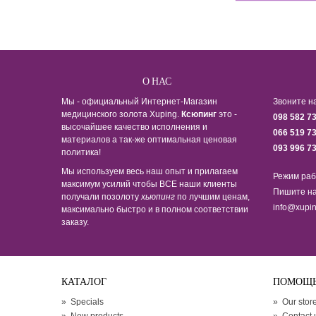
О НАС
Мы - официальный Интернет-Магазин
Звоните н
медицинского золота Xuping.
Ксюпинг
это -
098 582 7
высочайшее качество исполнения и
066 519 7
материалов а так-же оптимальная ценовая
093 996 7
политика!
Мы используем весь наш опыт и прилагаем
Режим раб
максимум усилий чтобы ВСЕ наши клиенты
Пишите на
получали позолоту
хьюпинг
по лучшим ценам,
info@xupin
максимально быстро и в полном соответствии
заказу.
КАТАЛОГ
ПОМОЩ
»
Specials
»
Our stor
»
New products
»
Contact 