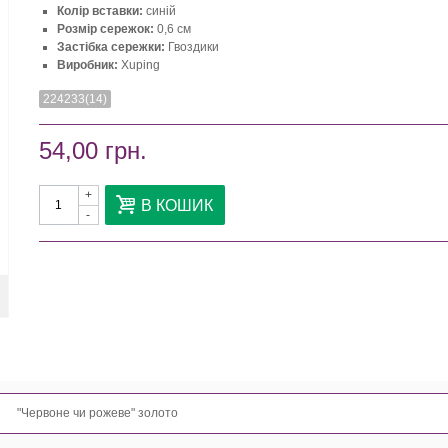
Колір вставки:
синій
Розмір сережок:
0,6 см
Застібка сережки:
Гвоздики
Виробник:
Xuping
224233(14)
54,00 грн.
+
В КОШИК
-
"Червоне чи рожеве" золото