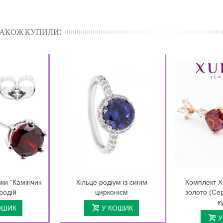
 ТАКОЖ КУПИЛИ:
ки "Камінчик
Кільце родіум із синім
Комплект X
родій
цирконієм
золото (Сер
к
ОШИК
У КОШИК
У