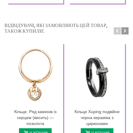
ВІДВІДУВАЧІ, ЯКІ ЗАМОВЛЯЮТЬ ЦЕЙ ТОВАР,
ТАКОЖ КУПИЛИ:
Кільце. Ряд каменів із
Кільце Xuping подвійне
серцем (висить) —
чорна кераміка з
позолота
цирконами
У КОШИК
У КОШИК