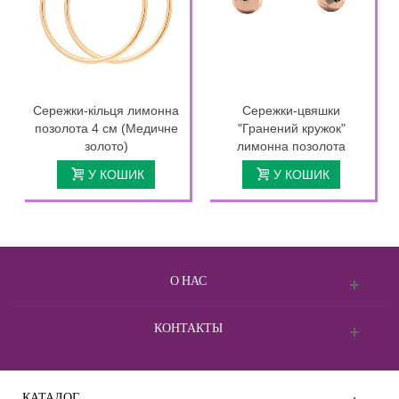
Сережки-кільця лимонна
Сережки-цвяшки
позолота 4 см (Медичне
"Гранений кружок"
золото)
лимонна позолота
У КОШИК
У КОШИК
О НАС
КОНТАКТЫ
КАТАЛОГ