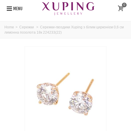
0
MENU
Home
>
Сережки
>
Сережки-гвоздики Xuping з білим цирконієм 0,6 см
лимонна позолота 18к 224233(22)