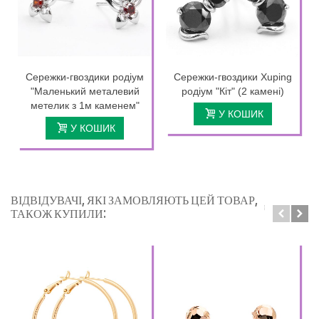
Сережки-гвоздики родіум
Сережки-гвоздики Xuping
"Маленький металевий
родіум "Кіт" (2 камені)
метелик з 1м каменем"
У КОШИК
У КОШИК
ВІДВІДУВАЧІ, ЯКІ ЗАМОВЛЯЮТЬ ЦЕЙ ТОВАР,
ТАКОЖ КУПИЛИ: