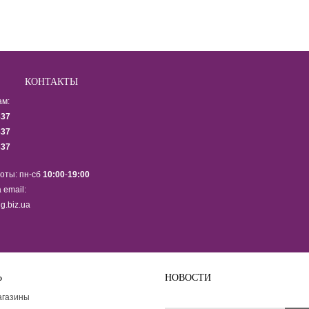
КОНТАКТЫ
ам:
337
337
337
оты: пн-сб
10:00
-
19:00
 email:
g.biz.ua
Ь
НОВОСТИ
Подпишитесь на рассылку ново
агазины