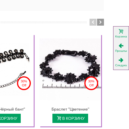
Корзина
Прошлый
Следующ
30%
30%
Off
Off
Чёрный бант"
Браслет "Цветение"
Брас
КОРЗИНУ
В КОРЗИНУ