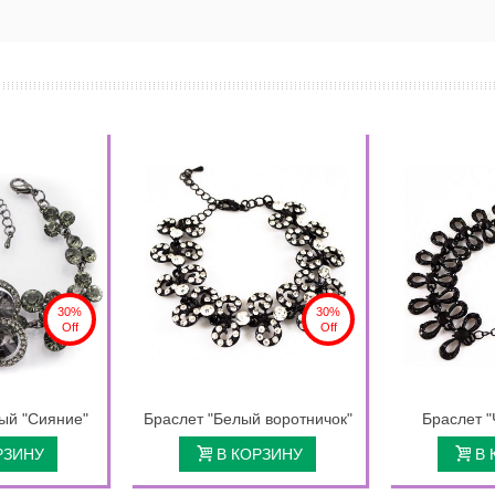
30%
30%
Off
Off
ый "Сияние"
Браслет "Белый воротничок"
Браслет "
РЗИНУ
В КОРЗИНУ
В 