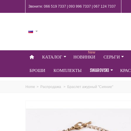
Звоните: 066 519 7337 | 093 996 7337 | 067 124 7337
New
КАТАЛОГ
НОВИНКИ
СЕРЬГИ
БРОШИ
КОМПЛЕКТЫ
SWAROVSKI
КРА
Home
>
Распродажа
>
Браслет ажурный "Сияние"