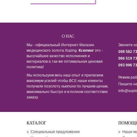
О НАС
Мы - официальный Интернет-Магазин
Звоните н
медицинского золота Xuping.
Ксюпинг
это -
098 582 7
высочайшее качество исполнения и
066 519 7
материалов а так-же оптимальная ценовая
093 996 7
политика!
Мы используем весь наш опыт и прилагаем
Режим раб
максимум усилий чтобы ВСЕ наши клиенты
Пишите на
получали позолоту
хьюпинг
по лучшим ценам,
info@xupin
максимально быстро и в полном соответствии
заказу.
КАТАЛОГ
ПОМОЩ
»
Специальные предложения
»
Наши м