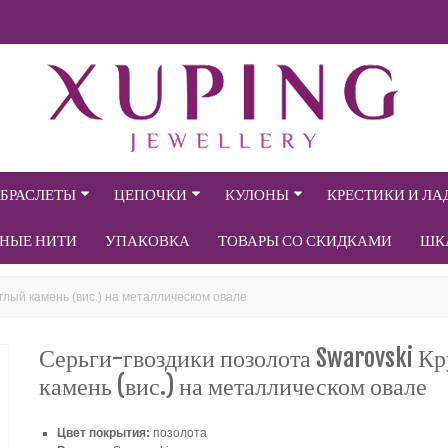
БРАСЛЕТЫ
ЦЕПОЧКИ
КУЛОНЫ
КРЕСТИКИ И Л
СНЫЕ НИТИ
УПАКОВКА
ТОВАРЫ СО СКИДКАМИ
ШК
глый камень (вис.) на металлическом овале
Серьги-гвоздики позолота Swarovski К
камень (вис.) на металлическом овале
Цвет покрытия:
позолота