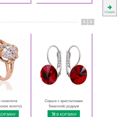
Следующ
 позолота
Серьги с кристаллами
ское золото)
Swarovski родиум
КОРЗИНУ
В КОРЗИНУ