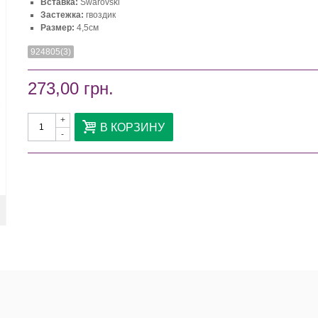
Вставка:
Swarovski
Застежка:
гвоздик
Размер:
4,5см
924805(3)
273,00 грн.
+
В КОРЗИНУ
-