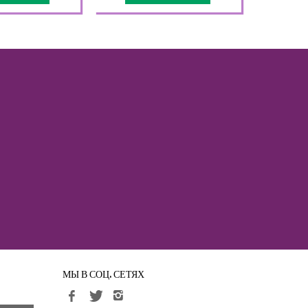
МЫ В СОЦ. СЕТЯХ
стей !