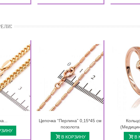
ЕЛИ:
а...
Цепочка “Перлина” 0,15*45 см
Кольцо
позолота
(Медицин
РЗИНУ
В КОРЗИНУ
В 