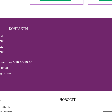
КОНТАКТЫ
ам:
337
337
337
оты: пн-сб
10:00
-
19:00
 email:
g.biz.ua
Ь
НОВОСТИ
Подпишитесь на рассылку ново
агазины
сь с нами