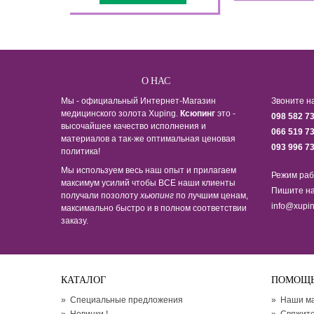
О НАС
Мы - официальный Интернет-Магазин
Звоните н
медицинского золота Xuping.
Ксюпинг
это -
098 582 7
высочайшее качество исполнения и
066 519 7
материалов а так-же оптимальная ценовая
093 996 7
политика!
Мы используем весь наш опыт и прилагаем
Режим раб
максимум усилий чтобы ВСЕ наши клиенты
Пишите на
получали позолоту
хьюпинг
по лучшим ценам,
info@xupin
максимально быстро и в полном соответствии
заказу.
КАТАЛОГ
ПОМОЩ
»
Специальные предложения
»
Наши м
»
Новинки !
»
Свяжите