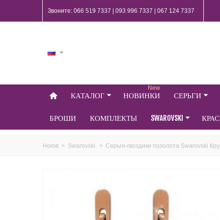
Звоните: 066 519 7337 | 093 996 7337 | 067 124 7337
New
КАТАЛОГ
НОВИНКИ
СЕРЬГИ
БРОШИ
КОМПЛЕКТЫ
SWAROVSKI
КРА
Home
>
Swarovski
>
Серьги-гвоздики позолота Swarovski Кру