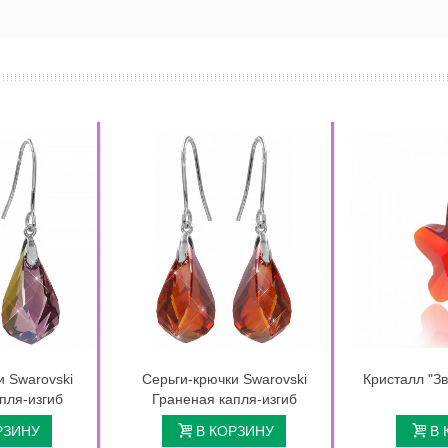
и Swarovski
Серьги-крючки Swarovski
Кристалл "Зв
пля-изгиб
Граненая капля-изгиб
РЗИНУ
В КОРЗИНУ
В 