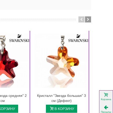
езда средняя" 2
Кристалл "Звезда большая" 3
Кристалл 
Корзина
см
см (Дефект)
КОРЗИНУ
В КОРЗИНУ
Прошлый