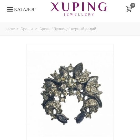
0
КАТАЛОГ
Home
>
Броши
>
Брошь "Лунница" черный родий