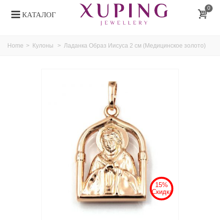
0
КАТАЛОГ
Home
>
Кулоны
>
Ладанка Образ Иисуса 2 см (Медицинское золото)
15%
Скидка