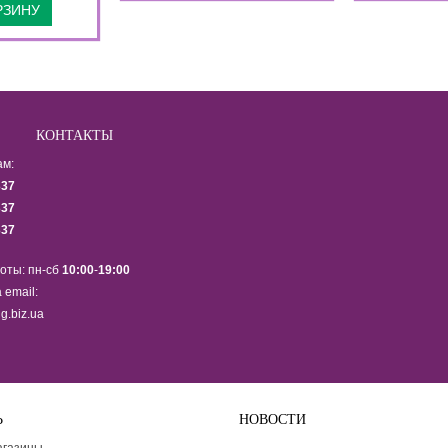
РЗИНУ
КОНТАКТЫ
ам:
337
337
337
оты: пн-сб
10:00
-
19:00
 email:
g.biz.ua
Ь
НОВОСТИ
Подпишитесь на рассылку ново
агазины