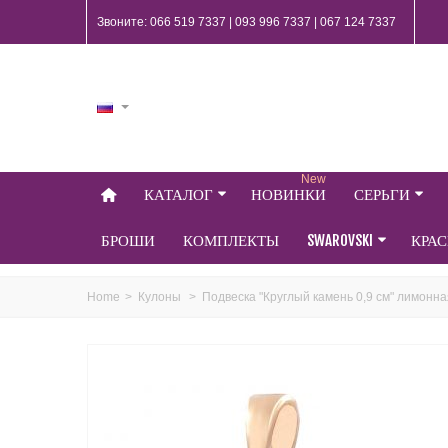
Звоните: 066 519 7337 | 093 996 7337 | 067 124 7337
New
КАТАЛОГ
НОВИНКИ
СЕРЬГИ
БРОШИ
КОМПЛЕКТЫ
SWAROVSKI
КРА
Home
>
Кулоны
>
Подвеска "Круглый камень 0,9 см" лимонн