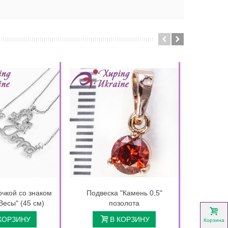
очкой со знаком
Подвеска "Камень 0,5"
Подвеска 
Весы" (45 см)
позолота
см 
(Меди
КОРЗИНУ
В КОРЗИНУ
Корзина