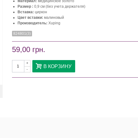
Материал:
медицинское золото
Размер :
0,9 см (без учета держателя)
Вставка:
циркон
Цвет вставки:
малиновый
Производитель:
Xuping
824801(3)
59,00 грн.
+
В КОРЗИНУ
-