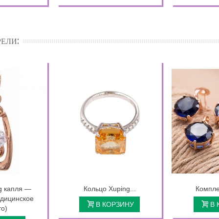
ЕЛИ:
g капля —
Кольцо Xuping...
Компле
едицинское
В КОРЗИНУ
В 
то)