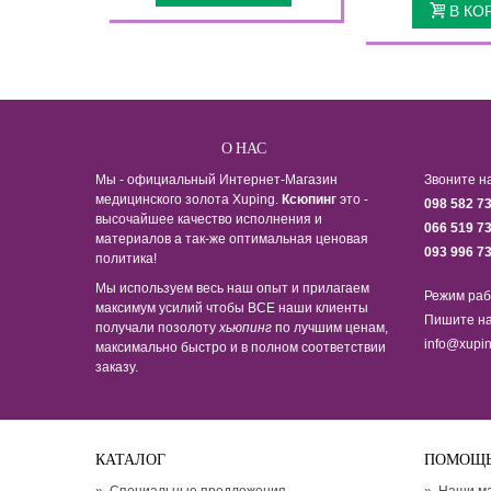
В КО
О НАС
Мы - официальный Интернет-Магазин
Звоните н
медицинского золота Xuping.
Ксюпинг
это -
098 582 7
высочайшее качество исполнения и
066 519 7
материалов а так-же оптимальная ценовая
093 996 7
политика!
Мы используем весь наш опыт и прилагаем
Режим раб
максимум усилий чтобы ВСЕ наши клиенты
Пишите на
получали позолоту
хьюпинг
по лучшим ценам,
info@xupin
максимально быстро и в полном соответствии
заказу.
КАТАЛОГ
ПОМОЩ
»
Специальные предложения
»
Наши м