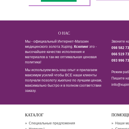
О НАС
Мы - официальный Интернет-Магазин
Звоните н
медицинского золота Xuping.
Ксюпинг
это -
098 582 7
высочайшее качество исполнения и
066 519 7
материалов а так-же оптимальная ценовая
093 996 7
политика!
Мы используем весь наш опыт и прилагаем
Режим раб
максимум усилий чтобы ВСЕ наши клиенты
Пишите на
получали позолоту
хьюпинг
по лучшим ценам,
info@xupin
максимально быстро и в полном соответствии
заказу.
КАТАЛОГ
ПОМОЩ
»
Специальные предложения
»
Наши м
»
Новинки !
»
Свяжите