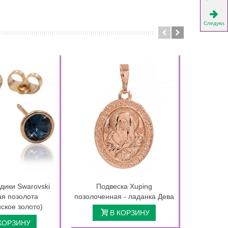
Следующ
дики Swarovski
Подвеска Xuping
Кольцо р
я позолота
позолоченная - ладанка Дева
ское золото)
В КОРЗИНУ
КОРЗИНУ