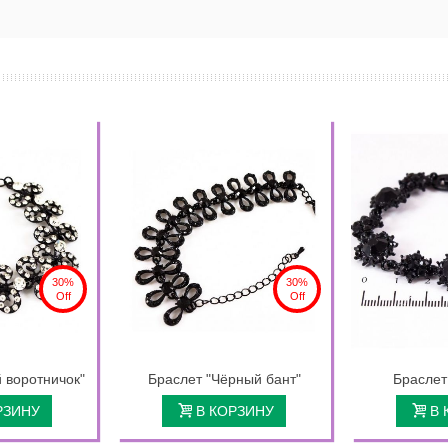
30%
30%
Off
Off
 воротничок"
Браслет "Чёрный бант"
Браслет
РЗИНУ
В КОРЗИНУ
В 