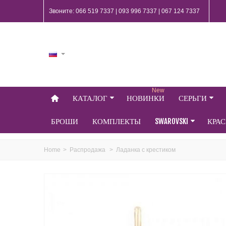
Звоните: 066 519 7337 | 093 996 7337 | 067 124 7337
New
КАТАЛОГ
НОВИНКИ
СЕРЬГИ
БРОШИ
КОМПЛЕКТЫ
SWAROVSKI
КРА
Home
>
Распродажа
>
Ладанка с крестиком