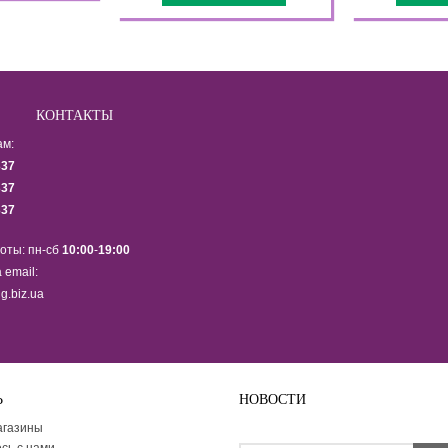
КОНТАКТЫ
ам:
337
337
337
оты: пн-сб
10:00
-
19:00
 email:
g.biz.ua
Ь
НОВОСТИ
Подпишитесь на рассылку ново
агазины
сь с нами