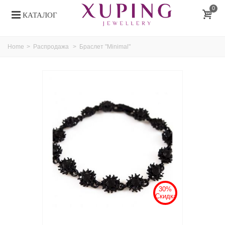
0
КАТАЛОГ
Home
>
Распродажа
>
Браслет "Minimal"
30%
Скидка