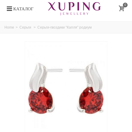
0
КАТАЛОГ
Home
>
Серьги
>
Серьги-гвоздики “Капля” родиум