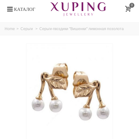
0
КАТАЛОГ
Home
>
Серьги
>
Серьги-гвоздики "Вишенки" лимонная позолота