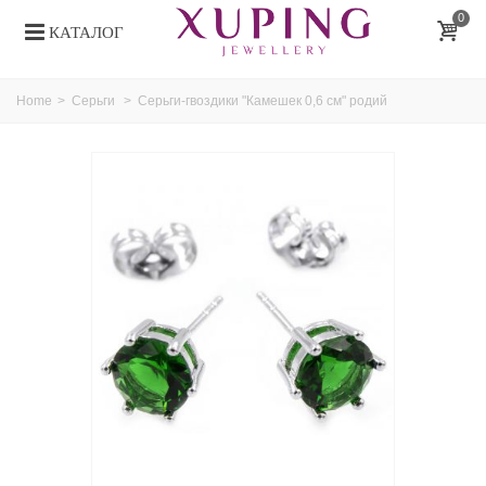
0
КАТАЛОГ
Home
>
Серьги
>
Серьги-гвоздики "Камешек 0,6 см" родий