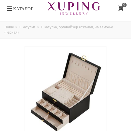
0
КАТАЛОГ
Home
>
Шкатулки
>
Шкатулка, органайзер кожаная, на замочке
(черная)