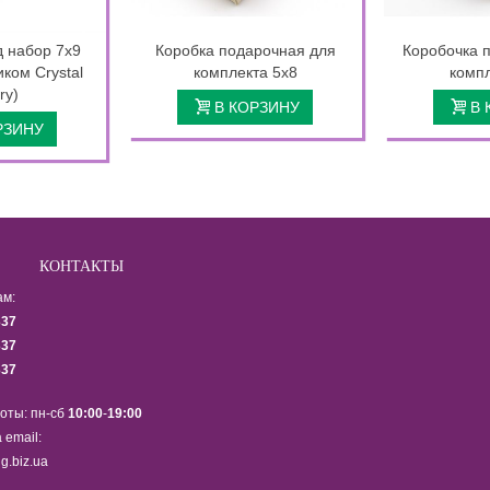
д набор 7х9
Коробка подарочная для
Коробочка 
иком Crystal
комплекта 5х8
компл
ry)
В КОРЗИНУ
В 
РЗИНУ
КОНТАКТЫ
ам:
337
337
337
оты: пн-сб
10:00
-
19:00
 email:
g.biz.ua