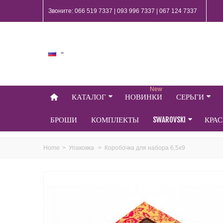
Звоните: 066 519 7337 | 093 996 7337 | 067 124 7337
New
КАТАЛОГ
НОВИНКИ
СЕРЬГИ
БРОШИ
КОМПЛЕКТЫ
SWAROVSKI
КРА
Home
>
Упаковка
>
Коробочка для набора 6,5х9