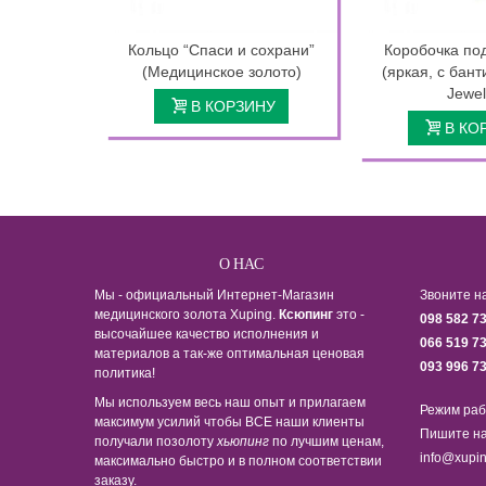
Кольцо “Спаси и сохрани”
Коробочка по
(Медицинское золото)
(яркая, с бант
Jewel
В КОРЗИНУ
В КО
О НАС
Мы - официальный Интернет-Магазин
Звоните н
медицинского золота Xuping.
Ксюпинг
это -
098 582 7
высочайшее качество исполнения и
066 519 7
материалов а так-же оптимальная ценовая
093 996 7
политика!
Мы используем весь наш опыт и прилагаем
Режим раб
максимум усилий чтобы ВСЕ наши клиенты
Пишите на
получали позолоту
хьюпинг
по лучшим ценам,
info@xupin
максимально быстро и в полном соответствии
заказу.