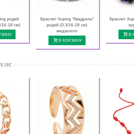
ing родий
Браслет Xuping "Квадраты"
Браслет Xup
/16-18 см)
родий (0,3/16-18 см)
хр
медзолото
РЗИНУ
В 
В КОРЗИНУ
ЕЛИ: