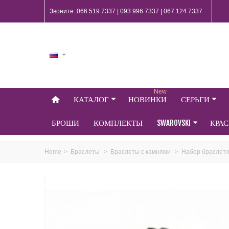
Звоните: 066 519 7337 | 093 996 7337 | 067 124 7337
New
КАТАЛОГ
НОВИНКИ
СЕРЬГИ
БРОШИ
КОМПЛЕКТЫ
SWAROVSKI
КРА
Home
>
Браслеты
>
Браслеты с камнями
>
Набор браслетов