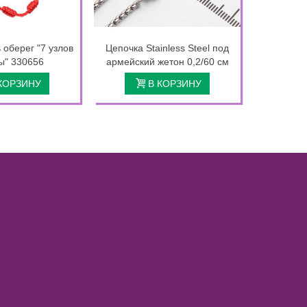
 оберег "7 узлов
Цепочка Stainless Steel под
Кольцо
ы" 330656
армейский жетон 0,2/60 см
КОРЗИНУ
В КОРЗИНУ