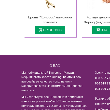
Брошь "Колосок" лимонная
Кольцо цепочк
позолота
Xuping (медици
В КОРЗИНУ
В КО
О НАС
Мы - официальный Интернет-Магазин
Звоните н
медицинского золота Xuping.
Ксюпинг
это -
098 582 7
высочайшее качество исполнения и
066 519 7
материалов а так-же оптимальная ценовая
093 996 7
политика!
Мы используем весь наш опыт и прилагаем
Режим раб
максимум усилий чтобы ВСЕ наши клиенты
Пишите на
получали позолоту
хьюпинг
по лучшим ценам,
info@xupin