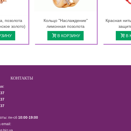
а, позолота
Кольцо "Наслаждение"
Красная нить
нское золото)
лимонная позолота
защит
РЗИНУ
В КОРЗИНУ
В 
КОНТАКТЫ
ам:
337
337
337
оты: пн-сб
10:00
-
19:00
 email:
g.biz.ua