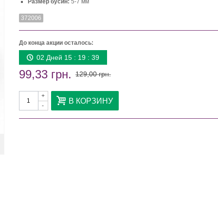
Размер бусин:
5-7 мм
372006
До конца акции осталось:
02 Дней 15 : 19 : 38
99,33 грн.
129,00 грн.
+
В КОРЗИНУ
-