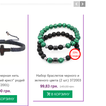
33%
Скидка
черная нить
Набор браслетов черного и
Наб
етальнее
Детальнее
ий крест" родий
зеленого цвета (2 шт.) 372003
вулканиче
72001)
99,83 грн.
149,00 грн.
00 грн.
1
В КОРЗИНУ
КОРЗИНУ