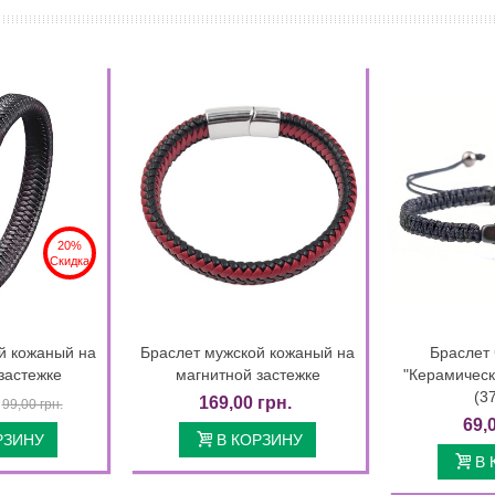
20%
Скидка
й кожаный на
Браслет мужской кожаный на
Браслет 
альнее
Детальнее
Д
застежке
магнитной застежке
"Керамическ
(3
169,00 грн.
99,00 грн.
69,
РЗИНУ
В КОРЗИНУ
В 