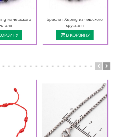
ing из чешского
Браслет Xuping из чешского
Брасле
усталя
хрусталя
"Угол
КОРЗИНУ
В КОРЗИНУ