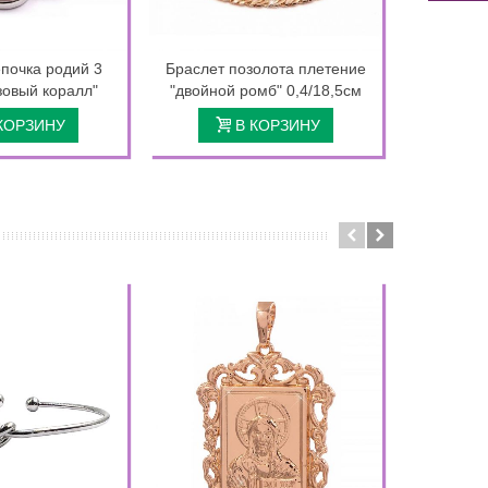
почка родий 3
Браслет позолота плетение
Браслет
зовый коралл"
"двойной ромб" 0,4/18,5см
КОРЗИНУ
В КОРЗИНУ