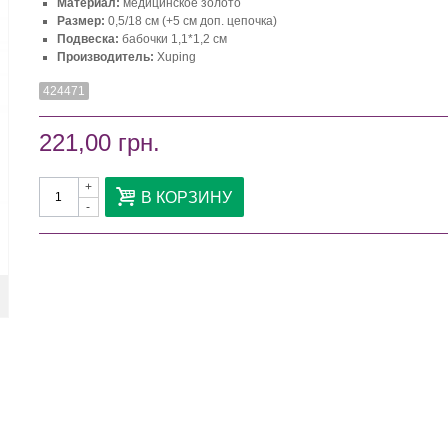
Материал:
медицинское золото
Размер:
0,5/18 см (+5 см доп. цепочка)
Подвеска:
бабочки 1,1*1,2 см
Производитель:
Xuping
424471
221,00 грн.
+
В КОРЗИНУ
-