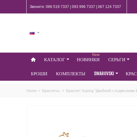
Звоните: 066 519 7337 | 093 996 7337 | 067 124 7337
New
КАТАЛОГ
НОВИНКИ
СЕРЬГИ
БРОШИ
КОМПЛЕКТЫ
SWAROVSKI
КРА
Home
>
Браслеты
>
Браслет Xuping "Двойной с подвесками 