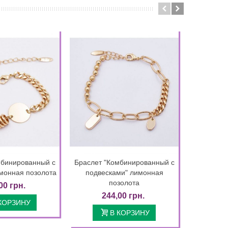
мбинированный с
Браслет "Комбинированный с
Браслет
етальнее
Детальнее
монная позолота
подвесками" лимонная
плетение 
позолота
00 грн.
1
244,00 грн.
КОРЗИНУ
В КОРЗИНУ