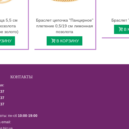
ца 5,5 см
Браслет цепочка "Панцирное"
Браслет 
позолота
плетение 0,5/19 см лимонная
В 
е золото)
позолота
РЗИНУ
В КОРЗИНУ
КОНТАКТЫ
ам:
337
337
337
оты: пн-сб
10:00
-
19:00
 email:
g.biz.ua