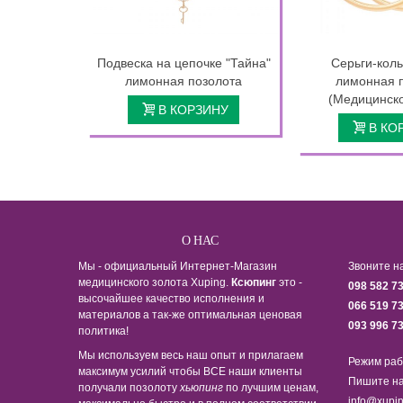
Подвеска на цепочке "Тайна"
Серьги-коль
лимонная позолота
лимонная 
(Медицинско
В КОРЗИНУ
В КО
О НАС
Мы - официальный Интернет-Магазин
Звоните н
медицинского золота Xuping.
Ксюпинг
это -
098 582 7
высочайшее качество исполнения и
066 519 7
материалов а так-же оптимальная ценовая
093 996 7
политика!
Мы используем весь наш опыт и прилагаем
Режим раб
максимум усилий чтобы ВСЕ наши клиенты
Пишите на
получали позолоту
хьюпинг
по лучшим ценам,
info@xupin