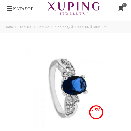
0
КАТАЛОГ
Home
>
Кольца
>
Кольцо Xuping родий "Овальный камень"
-15%