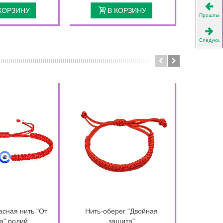
КОРЗИНУ
В КОРЗИНУ
Прошлый
Следующ
асная нить "От
Нить-оберег "Двойная
Подвеск
а" родий
защита"
Б