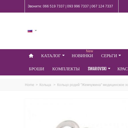
Звоните: 066 519 7337 | 093 996 7337 | 067 124 7337
New
КАТАЛОГ
НОВИНКИ
СЕРЬГИ
БРОШИ
КОМПЛЕКТЫ
SWAROVSKI
КРА
Home
>
Кольца
>
Кольцо родий "Жемчужина" медицинское з