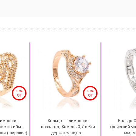
15%
15%
Off
Off
лимонная
Кольцо — лимонная
Кольцо X
кие изгибы-
позолота, Камень 0,7 в 6ти
греческий уз
мни (широкое)
держателях,на...
мм, м