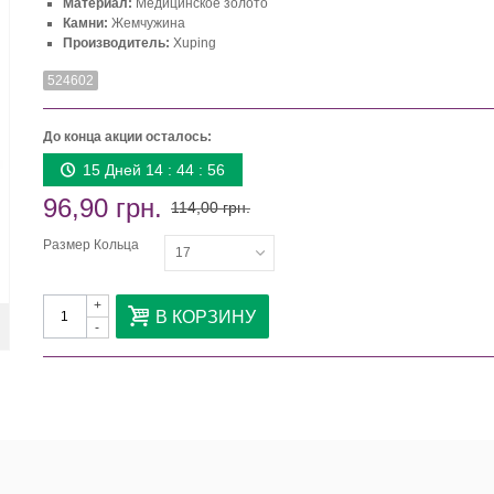
Материал:
Медицинское золото
Камни:
Жемчужина
Производитель:
Xuping
524602
До конца акции осталось:
15 Дней 14 : 44 : 55
96,90 грн.
114,00 грн.
Размер Кольца
17
+
В КОРЗИНУ
-