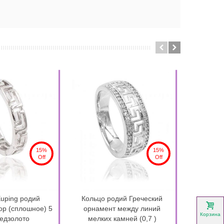
15%
15%
Off
Off
uping родий
Кольцо родий Греческий
Кольцо 
ор (сплошное) 5
орнамент между линий
пр
Корзина
едзолото
мелких камней (0,7 )
камне