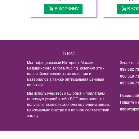
В КОРЗИНУ
В КО
О НАС
Мы - официальный Интернет-Магазин
Звоните н
медицинского золота Xuping.
Ксюпинг
это -
098 582 7
высочайшее качество исполнения и
066 519 7
материалов а так-же оптимальная ценовая
093 996 7
политика!
Мы используем весь наш опыт и прилагаем
Режим раб
максимум усилий чтобы ВСЕ наши клиенты
Пишите на
получали позолоту
хьюпинг
по лучшим ценам,
info@xupin
максимально быстро и в полном соответствии
заказу.