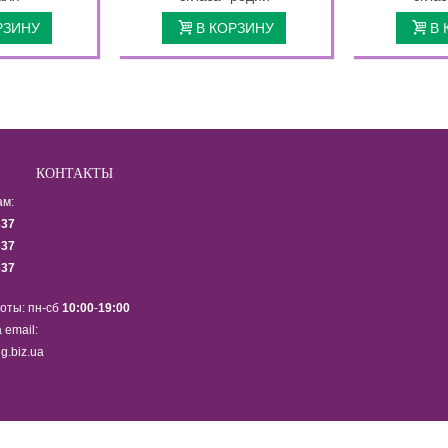
РЗИНУ
В КОРЗИНУ
В 
КОНТАКТЫ
ам:
337
337
337
оты: пн-сб
10:00
-
19:00
 email:
g.biz.ua