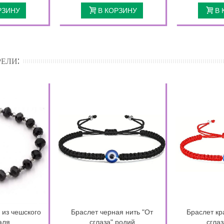
РЗИНУ
В КОРЗИНУ
В 
ЕЛИ:
 из чешского
Браслет черная нить "От
Браслет кр
аля
сглаза" родий
сглаз