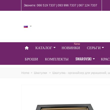
Звоните: 066 519 7337 | 093 996 7337 | 067 124 7337
New
КАТАЛОГ
НОВИНКИ
СЕРЬГИ
БРОШИ
КОМПЛЕКТЫ
SWAROVSKI
КРА
Home
>
Шкатулки
>
Шкатулка - органайзер для украшений, ш