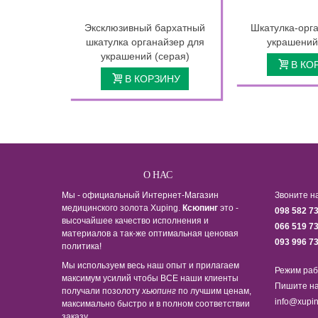
Эксклюзивный бархатный
Шкатулка-орг
шкатулка органайзер для
украшений
украшений (серая)
В КО
В КОРЗИНУ
О НАС
Мы - официальный Интернет-Магазин
Звоните н
медицинского золота Xuping.
Ксюпинг
это -
098 582 7
высочайшее качество исполнения и
066 519 7
материалов а так-же оптимальная ценовая
093 996 7
политика!
Мы используем весь наш опыт и прилагаем
Режим раб
максимум усилий чтобы ВСЕ наши клиенты
Пишите на
получали позолоту
хьюпинг
по лучшим ценам,
info@xupin
максимально быстро и в полном соответствии
заказу.