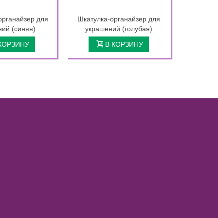
органайзер для
Шкатулка-органайзер для
Шкатулк
ий (синяя)
украшений (голубая)
украше
КОРЗИНУ
В КОРЗИНУ