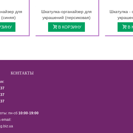
анайзер для
Шкатулка-органайзер для
Шкатулка - 
 (синяя)
украшений (персиковая)
украшен
РЗИНУ
В КОРЗИНУ
В 
КОНТАКТЫ
ам:
337
337
337
оты: пн-сб
10:00
-
19:00
 email:
g.biz.ua