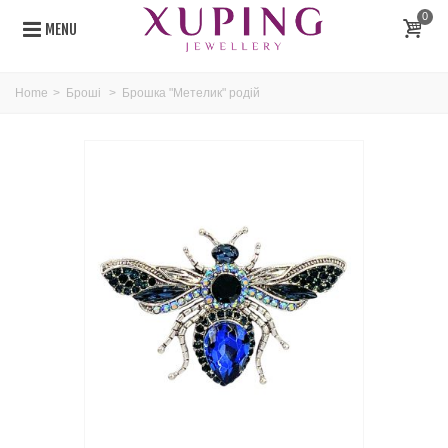
0
MENU
Home
>
Броші
>
Брошка "Метелик" родій