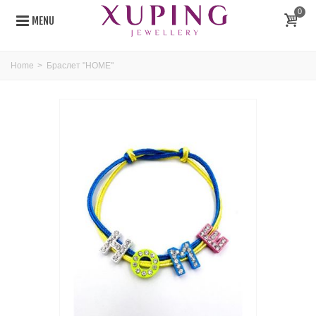
0
MENU
Home
>
Браслет "HOME"