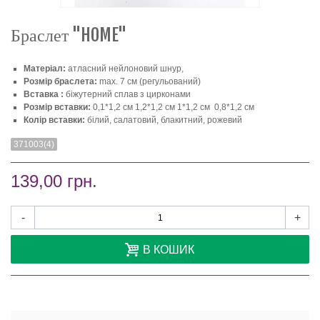
Браслет "HOME"
Матеріал:
атласний нейлоновий шнур,
Розмір браслета:
max. 7 см (регульований)
Вставка :
біжутерний сплав з цирконами
Розмір вставки:
0,1*1,2 см 1,2*1,2 см 1*1,2 см 0,8*1,2 см
Колір вставки:
білий, салатовий, блакитний, рожевий
371003(4)
139,00 грн.
-
+
В КОШИК