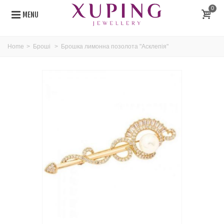
0
MENU
Home
>
Броші
>
Брошка лимонна позолота "Асклепія"