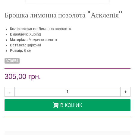
Брошка лимонна позолота "Асклепія"
Колір покриття:
Лимонна позолота.
Виробник:
Xuping
Матеріал:
Медичне золото
Вставка:
циркони
Розмір:
6 см
370654
305,00 грн.
-
+
В КОШИК