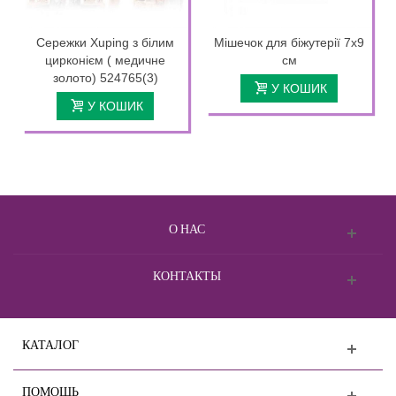
Сережки Xuping з білим
Мішечок для біжутерії 7х9
цирконієм ( медичне
см
золото) 524765(3)
У КОШИК
У КОШИК
О НАС
КОНТАКТЫ
КАТАЛОГ
ПОМОЩЬ