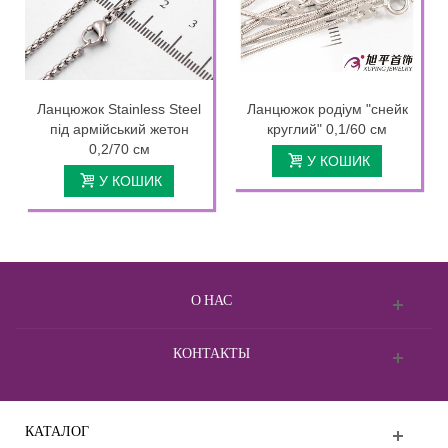
Ланцюжок Stainless Steel
Ланцюжок родіум "снейк
під армійський жетон
круглий" 0,1/60 см
0,2/70 см
У КОШИК
У КОШИК
О НАС
КОНТАКТЫ
КАТАЛОГ