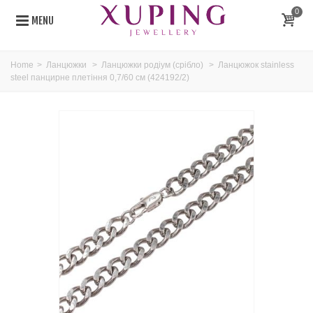
0
MENU
Home
>
Ланцюжки
>
Ланцюжки родіум (срібло)
>
Ланцюжок stainless
steel панцирне плетіння 0,7/60 см (424192/2)