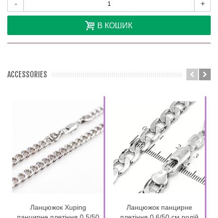
-
+
В КОШИК
ACCESSORIES
Ланцюжок Xuping
Ланцюжок панцирне
панцирне плетіння 0,5/50
плетіння 0,6/50 см родій