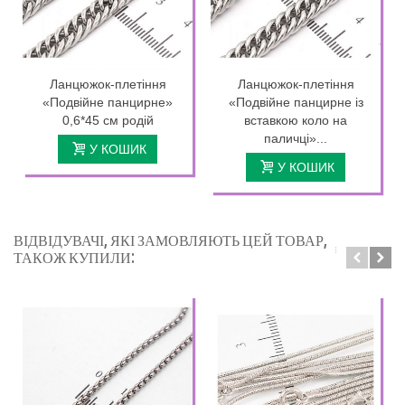
Ланцюжок-плетіння
Ланцюжок-плетіння
«Подвійне панцирне»
«Подвійне панцирне із
0,6*45 см родій
вставкою коло на
паличці»...
У КОШИК
У КОШИК
ВІДВІДУВАЧІ, ЯКІ ЗАМОВЛЯЮТЬ ЦЕЙ ТОВАР,
ТАКОЖ КУПИЛИ: