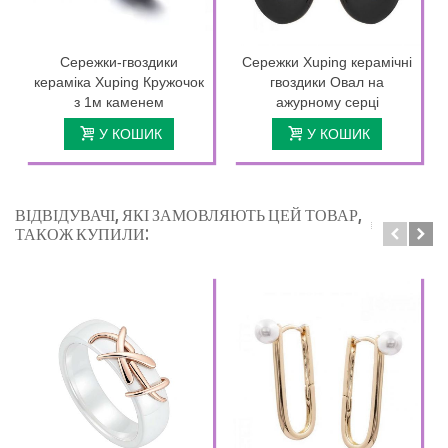
Сережки-гвоздики
Сережки Xuping керамічні
кераміка Xuping Кружочок
гвоздики Овал на
з 1м каменем
ажурному серці
У КОШИК
У КОШИК
ВІДВІДУВАЧІ, ЯКІ ЗАМОВЛЯЮТЬ ЦЕЙ ТОВАР,
ТАКОЖ КУПИЛИ: