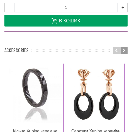
-
+
В КОШИК
ACCESSORIES
Кільце Xuping кераміка
Сережки Xuping керамічні