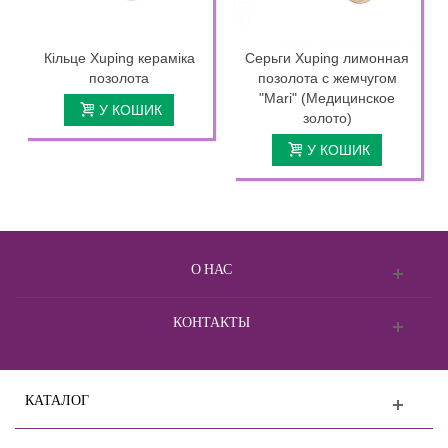
Кільце Xuping кераміка
Серьги Xuping лимонная
позолота
позолота с жемчугом
"Mari" (Медицинское
У КОШИК
золото)
У КОШИК
О НАС
КОНТАКТЫ
КАТАЛОГ