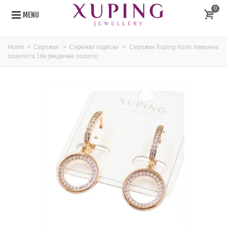
0
MENU
Home
>
Сережки
>
Сережки підвіски
>
Сережки Xuping Коло лимонна
позолота 18к (медичне золото)