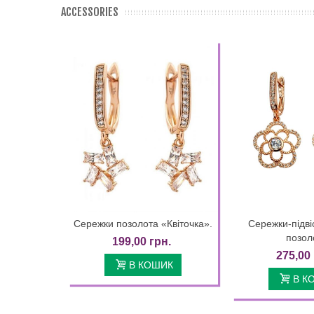
ACCESSORIES
Сережки позолота «Квіточка».
Сережки-підві
Quick view
Quic
позол
199,00 грн.
275,00 
В КОШИК
В К