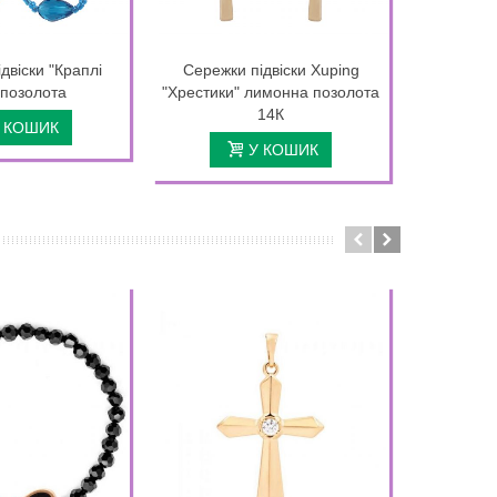
двіски "Краплі
Сережки підвіски Xuping
Сережки п
 позолота
"Хрестики" лимонна позолота
лимонн
14К
 КОШИК
У КОШИК