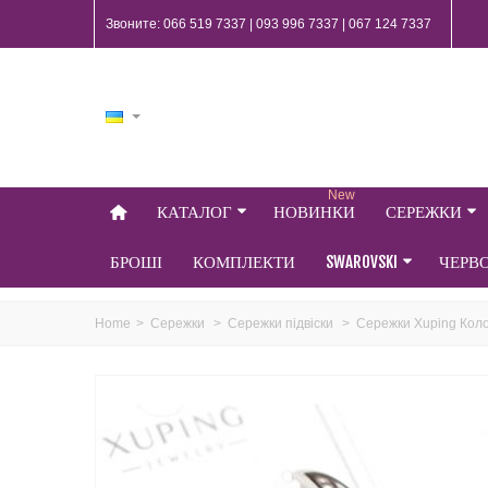
Звоните: 066 519 7337 | 093 996 7337 | 067 124 7337
New
КАТАЛОГ
НОВИНКИ
СЕРЕЖКИ
БРОШІ
КОМПЛЕКТИ
SWAROVSKI
ЧЕРВ
Home
>
Сережки
>
Сережки підвіски
>
Сережки Xuping Коло