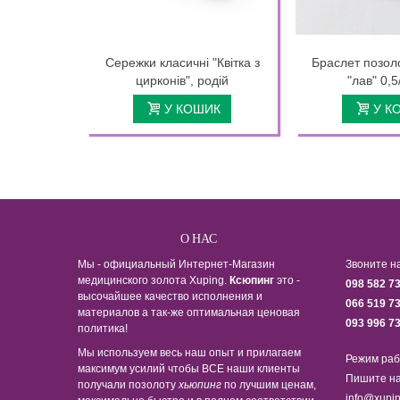
Сережки класичні "Квітка з
Браслет позол
цирконів", родій
"лав" 0,5
У КОШИК
У К
О НАС
Мы - официальный Интернет-Магазин
Звоните н
медицинского золота Xuping.
Ксюпинг
это -
098 582 7
высочайшее качество исполнения и
066 519 7
материалов а так-же оптимальная ценовая
093 996 7
политика!
Мы используем весь наш опыт и прилагаем
Режим раб
максимум усилий чтобы ВСЕ наши клиенты
Пишите на
получали позолоту
хьюпинг
по лучшим ценам,
info@xupin