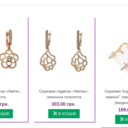
ски «Квіти»,
Сережки-підвіски «Квітка»,
Сережки Xup
k view
Quick view
ота
лимонна позолота
камінні" ли
(медич
грн.
303,00 грн.
169,
ОШИК
В КОШИК
В