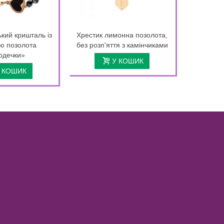
кий кришталь із
Хрестик лимонна позолота,
Сереж
ою позолота
без розп'яття з камінчиками
лимонна п
рдечки»
У КОШИК
 КОШИК