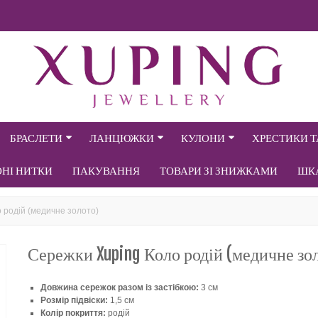
БРАСЛЕТИ
ЛАНЦЮЖКИ
КУЛОНИ
ХРЕСТИКИ 
ОНІ НИТКИ
ПАКУВАННЯ
ТОВАРИ ЗІ ЗНИЖКАМИ
ШК
 родій (медичне золото)
Сережки Xuping Коло родій (медичне зо
Довжина сережок разом із застібкою:
3 см
Розмір підвіски:
1,5 см
Колір покриття:
родій