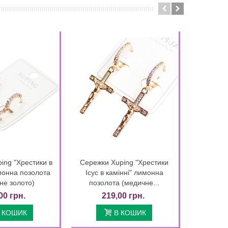
ing "Хрестики в
Сережки Xuping "Хрестики
Сереж
Quick view
Quick view
монна позолота
Ісус в камінні" лимонна
лимон
не золото)
позолота (медичне...
(ме
00 грн.
219,00 грн.
2
 КОШИК
В КОШИК