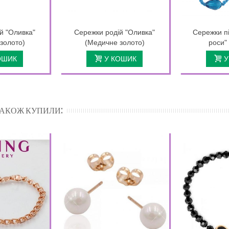
й "Оливка"
Сережки родій "Оливка"
Сережки пі
золото)
(Медичне золото)
роси"
ОШИК
У КОШИК
У
 ТАКОЖ КУПИЛИ: