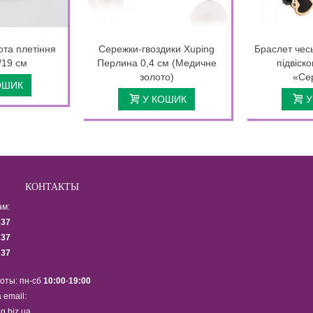
ота плетіння
Сережки-гвоздики Xuping
Браслет чесь
/19 см
Перлина 0,4 см (Медичне
підвіск
золото)
«Се
ОШИК
У КОШИК
У
КОНТАКТЫ
ам:
337
337
337
оты: пн-сб
10:00
-
19:00
 email:
g.biz.ua