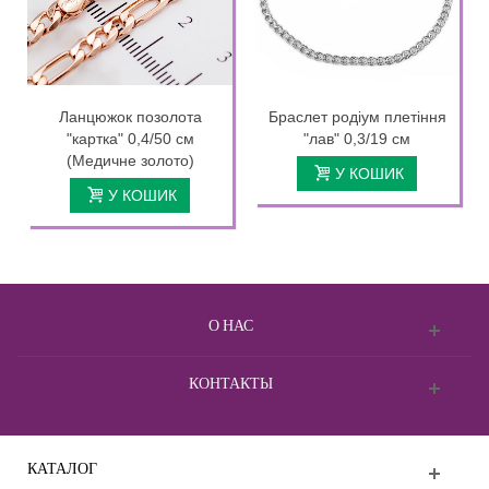
Ланцюжок позолота
Браслет родіум плетіння
"картка" 0,4/50 см
"лав" 0,3/19 см
(Медичне золото)
У КОШИК
У КОШИК
О НАС
КОНТАКТЫ
КАТАЛОГ