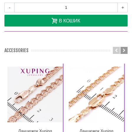
-
+
В КОШИК
ACCESSORIES
Ланцюжок Xuping
Ланцюжок Xuping