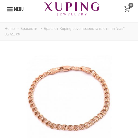
0
MENU
Home
>
Браслети
>
Браслет Xuping Love позолота плетіння "лав"
0,7/21 см