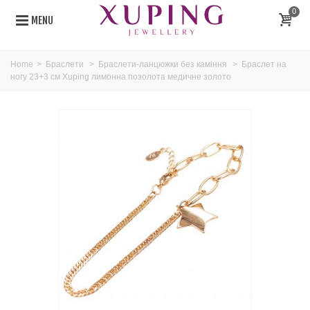
0
MENU
Home
>
Браслети
>
Браслети-ланцюжки без каміння
>
Браслет на
ногу 23+3 см Xuping лимонна позолота медичне золото