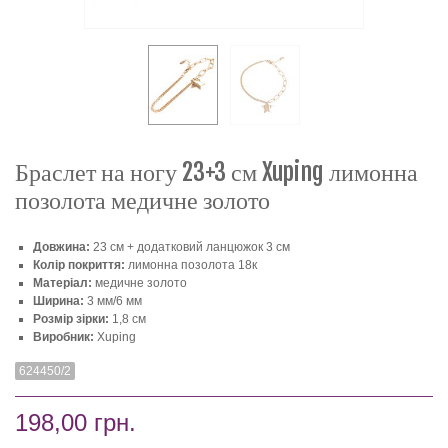
Браслет на ногу 23+3 см Xuping лимонна
позолота медичне золото
Довжина:
23 см + додатковий ланцюжок 3 см
Колір покриття:
лимонна позолота 18к
Матеріал:
медичне золото
Ширина:
3 мм/6 мм
Розмір зірки:
1,8 см
Виробник:
Xuping
624450/2
198,00 грн.