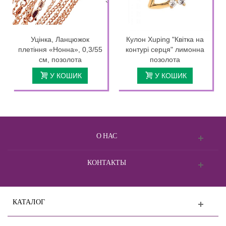
Уцінка, Ланцюжок
Кулон Xuping "Квітка на
плетіння «Нонна», 0,3/55
контурі серця" лимонна
см, позолота
позолота
У КОШИК
У КОШИК
О НАС
КОНТАКТЫ
КАТАЛОГ