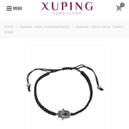
0
MENU
Home
>
Червоні, чорні, кольорові нитки
>
Браслет чорна нитка "Хамса"
родій