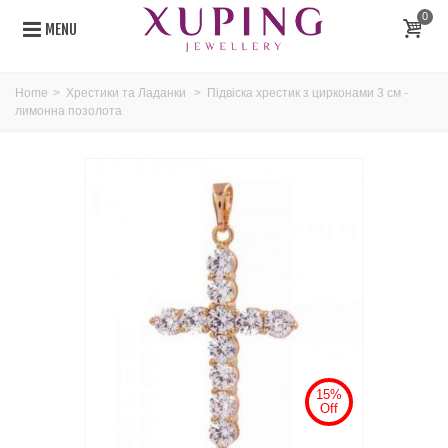
0
MENU
Home
>
Хрестики та Ладанки
>
Підвіска хрестик з цирконами 3 см -
лимонна позолота
15%
Off