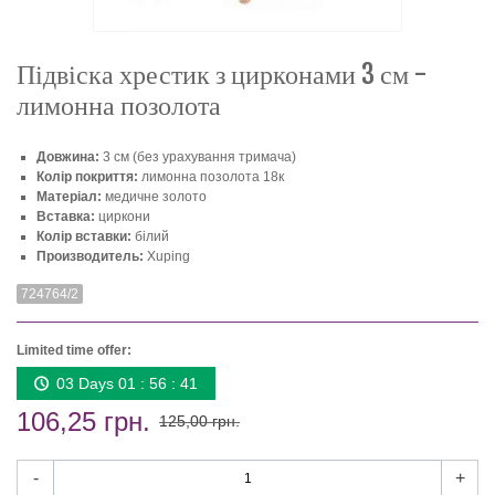
Підвіска хрестик з цирконами 3 см -
лимонна позолота
Довжина:
3 см (без урахування тримача)
Колір покриття:
лимонна позолота 18к
Матеріал:
медичне золото
Вставка:
циркони
Колір вставки:
білий
Производитель:
Xuping
724764/2
Limited time offer:
03 Days 01 : 56 : 40
106,25 грн.
125,00 грн.
-
+