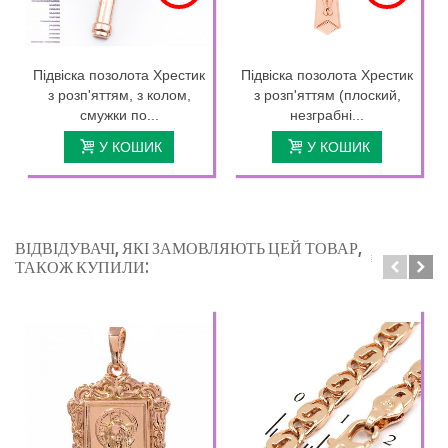
Підвіска позолота Хрестик
Підвіска позолота Хрестик
з розп'яттям, з колом,
з розп'яттям (плоский,
смужки по...
незграбні...
У КОШИК
У КОШИК
ВІДВІДУВАЧІ, ЯКІ ЗАМОВЛЯЮТЬ ЦЕЙ ТОВАР,
ТАКОЖ КУПИЛИ: