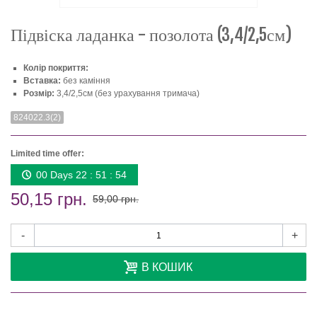
Підвіска ладанка - позолота (3,4/2,5см)
Колір покриття:
Вставка:
без каміння
Розмір:
3,4/2,5см (без урахування тримача)
824022.3(2)
Limited time offer:
00 Days 22 : 51 : 54
50,15 грн.
59,00 грн.
-
+
В КОШИК