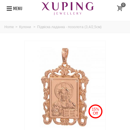
0
MENU
Home
>
Кулони
>
Підвіска ладанка - позолота (3,4/2,5см)
15%
Off