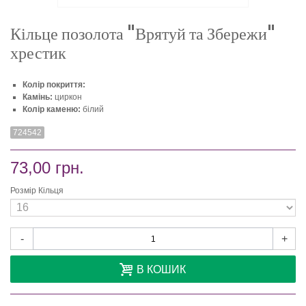
Кільце позолота "Врятуй та Збережи"
хрестик
Колір покриття:
Камінь:
циркон
Колір каменю:
білий
724542
73,00 грн.
Розмір Кільця
-
+
В КОШИК