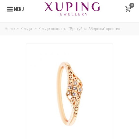
0
MENU
Home
>
Кільця
>
Кільце позолота "Врятуй та Збережи" хрестик