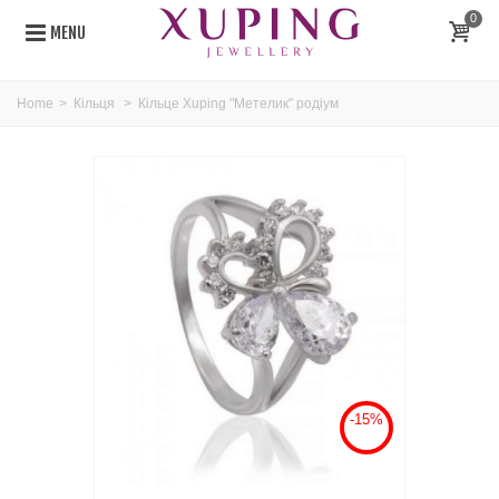
0
MENU
Home
>
Кільця
>
Кільце Xuping "Метелик" родіум
-15%