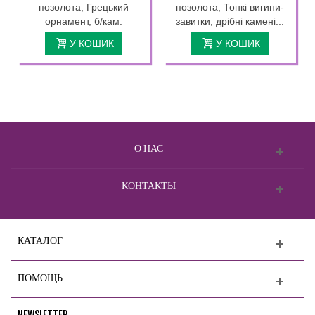
позолота, Грецький
позолота, Тонкі вигини-
орнамент, б/кам.
завитки, дрібні камені...
У КОШИК
У КОШИК
О НАС
КОНТАКТЫ
КАТАЛОГ
ПОМОЩЬ
NEWSLETTER