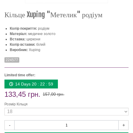
Кільце Xuping "Метелик" родіум
Колір покриття:
родіум
Матеріал:
медичне золото
Вставка:
циркони
Колір вставки:
білий
Виробник:
Xuping
224577
Limited time offer:
14 Days 20 : 22 : 58
133,45 грн.
157,00 грн.
Розмір Кільця
-
+