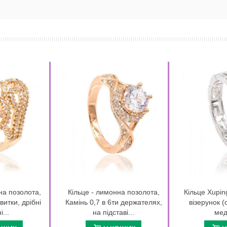
на позолота,
Кільце - лимонна позолота,
Кільце Xupin
витки, дрібні
Камінь 0,7 в 6ти держателях,
візерунок (
...
на підставі...
мед