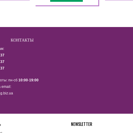
КОНТАКТЫ
ам:
337
337
337
оты: пн-сб
10:00
-
19:00
 email:
g.biz.ua
Ь
NEWSLETTER
Подпишитесь на рассылку ново
es