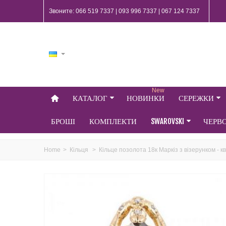
Звоните: 066 519 7337 | 093 996 7337 | 067 124 7337
New
КАТАЛОГ
НОВИНКИ
СЕРЕЖКИ
БРОШІ
КОМПЛЕКТИ
SWAROVSKI
ЧЕРВ
Home
>
Кільця
>
Кільце позолота 18к Маркіз з візерунком - к