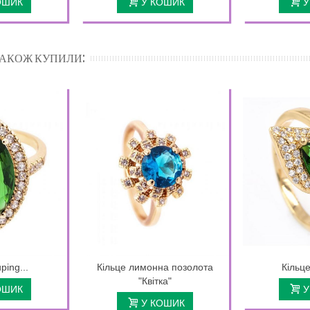
ОШИК
У КОШИК
У
 ТАКОЖ КУПИЛИ:
ping...
Кільце лимонна позолота
Кільце
"Квітка"
ОШИК
У
У КОШИК