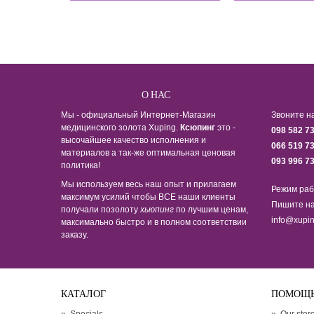
О НАС
Мы - официальный Интернет-Магазин
Звоните н
медицинского золота Xuping.
Ксюпинг
это -
098 582 7
высочайшее качество исполнения и
066 519 7
материалов а так-же оптимальная ценовая
093 996 7
политика!
Мы используем весь наш опыт и прилагаем
Режим раб
максимум усилий чтобы ВСЕ наши клиенты
Пишите на
получали позолоту
хьюпинг
по лучшим ценам,
info@xupin
максимально быстро и в полном соответствии
заказу.
КАТАЛОГ
ПОМОЩ
»
Specials
»
Our stor