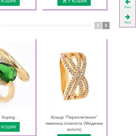
 КОШИК
У КОШИК
Prev
Next
 Xuping...
Кільце "Переплетення"
Кільце 
лимонна позолота (Медичне
камінь 0,
 КОШИК
золото)