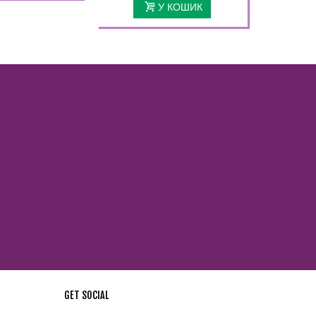
У КОШИК
GET SOCIAL
стей !