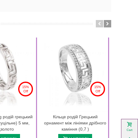
15%
15%
Off
Off
g родій грецький
Кільце родій Грецький
Кільце 
суцільне) 5 мм,
орнамент між лініями дрібного
прямокутн
золото
каміння (0,7 )
Cart