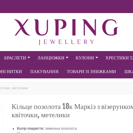
БРАСЛЕТИ
ЛАНЦЮЖКИ
КУЛОНИ
ХРЕСТИКИ 
ОНІ НИТКИ
ПАКУВАННЯ
ТОВАРИ ЗІ ЗНИЖКАМИ
ШК
віточки, метелики
Кільце позолота 18к Маркіз з візерунко
квіточки, метелики
Колір покриття:
лимонна позолота