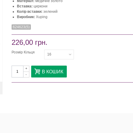
Матеріал:
медичне золото
Вставка:
циркони
Колір вставки:
зелений
Виробник:
Xuping
624623(5)
226,00 грн.
Розмір Кільця
16
+
В КОШИК
-