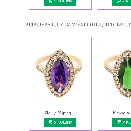
У КОШИК
У К
ВІДВІДУВАЧІ, ЯКІ ЗАМОВЛЯЮТЬ ЦЕЙ ТОВАР,
Кільце Xuping...
Кільце Xu
У КОШИК
У К