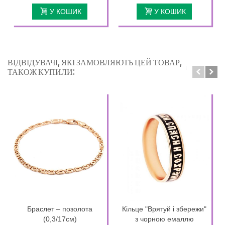
У КОШИК
У КОШИК
ВІДВІДУВАЧІ, ЯКІ ЗАМОВЛЯЮТЬ ЦЕЙ ТОВАР,
ТАКОЖ КУПИЛИ:
Браслет – позолота
Кільце "Врятуй і збережи"
(0,3/17см)
з чорною емаллю