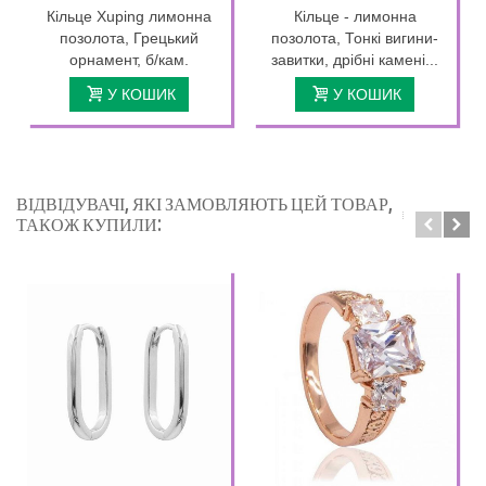
Кільце Xuping лимонна
Кільце - лимонна
позолота, Грецький
позолота, Тонкі вигини-
орнамент, б/кам.
завитки, дрібні камені...
У КОШИК
У КОШИК
ВІДВІДУВАЧІ, ЯКІ ЗАМОВЛЯЮТЬ ЦЕЙ ТОВАР,
ТАКОЖ КУПИЛИ: