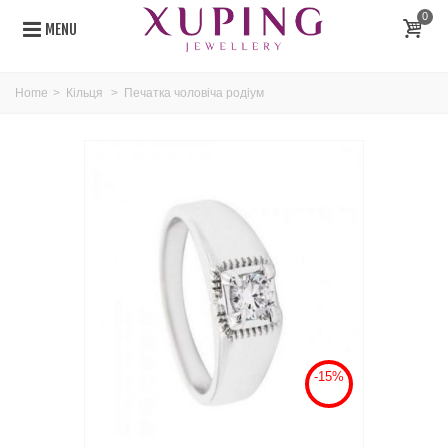
0
MENU
Home
>
Кільця
>
Печатка чоловіча родіум
-15%