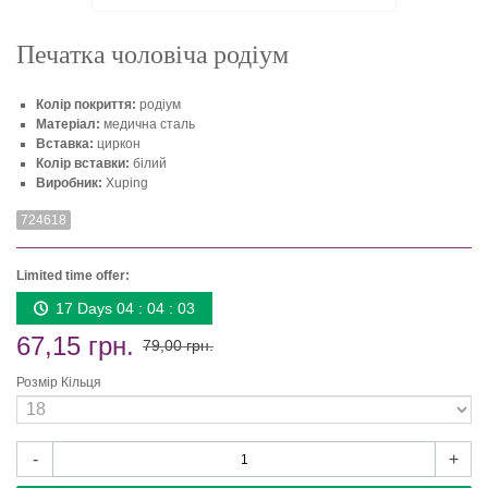
Печатка чоловіча родіум
Колір покриття:
родіум
Матеріал:
медична сталь
Вставка:
циркон
Колір вставки:
білий
Виробник:
Xuping
724618
Limited time offer:
17 Days 04 : 04 : 03
67,15 грн.
79,00 грн.
Розмір Кільця
-
+