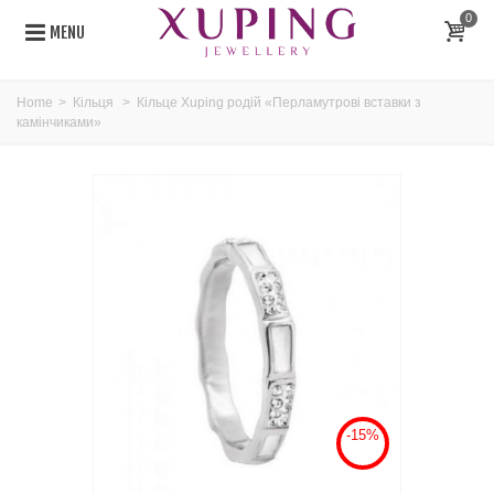
0
MENU
Home
>
Кільця
>
Кільце Xuping родій «Перламутрові вставки з
камінчиками»
-15%