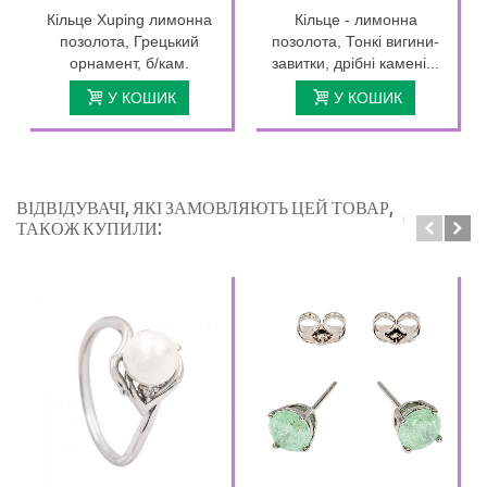
Кільце Xuping лимонна
Кільце - лимонна
позолота, Грецький
позолота, Тонкі вигини-
орнамент, б/кам.
завитки, дрібні камені...
У КОШИК
У КОШИК
ВІДВІДУВАЧІ, ЯКІ ЗАМОВЛЯЮТЬ ЦЕЙ ТОВАР,
ТАКОЖ КУПИЛИ: