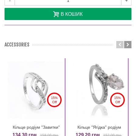
-
+
В КОШИК
ACCESSORIES
15%
15%
Off
Off
Кільце родіум "Завитки"
Кільце "Ягідка" родіум
134,30 грн.
129,20 грн.
158,00 грн.
152,00 грн.