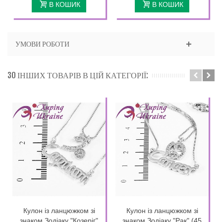
В КОШИК
В КОШИК
УМОВИ РОБОТИ
30 ІНШИХ ТОВАРІВ В ЦІЙ КАТЕГОРІЇ:
Кулон із ланцюжком зі
Кулон із ланцюжком зі
знаком Зодіаку "Козеріг"
знаком Зодіаку "Рак" (45