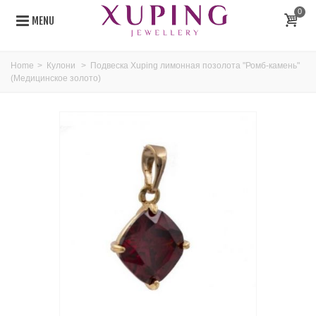
0
MENU
Home
>
Кулони
>
Подвеска Xuping лимонная позолота "Ромб-камень"
(Медицинское золото)