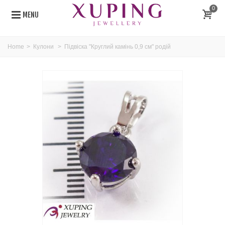
0
MENU
Home
>
Кулони
>
Підвіска "Круглий камінь 0,9 см" родій