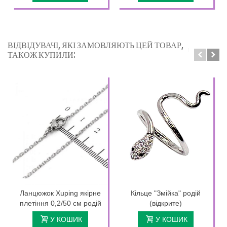
ВІДВІДУВАЧІ, ЯКІ ЗАМОВЛЯЮТЬ ЦЕЙ ТОВАР,
ТАКОЖ КУПИЛИ:
Ланцюжок Xuping якірне
Кільце "Змійка" родій
плетіння 0,2/50 см родій
(відкрите)
У КОШИК
У КОШИК